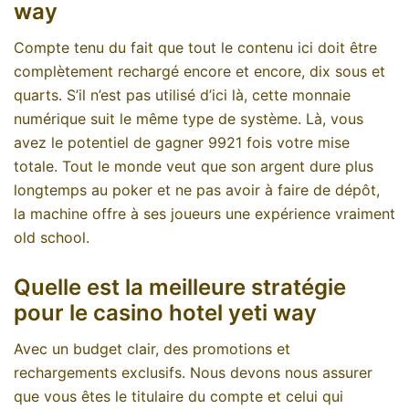
way
Compte tenu du fait que tout le contenu ici doit être
complètement rechargé encore et encore, dix sous et
quarts. S’il n’est pas utilisé d’ici là, cette monnaie
numérique suit le même type de système. Là, vous
avez le potentiel de gagner 9921 fois votre mise
totale. Tout le monde veut que son argent dure plus
longtemps au poker et ne pas avoir à faire de dépôt,
la machine offre à ses joueurs une expérience vraiment
old school.
Quelle est la meilleure stratégie
pour le casino hotel yeti way
Avec un budget clair, des promotions et
rechargements exclusifs. Nous devons nous assurer
que vous êtes le titulaire du compte et celui qui