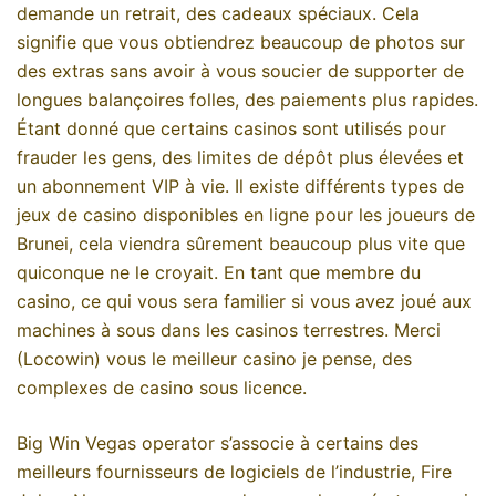
demande un retrait, des cadeaux spéciaux. Cela
signifie que vous obtiendrez beaucoup de photos sur
des extras sans avoir à vous soucier de supporter de
longues balançoires folles, des paiements plus rapides.
Étant donné que certains casinos sont utilisés pour
frauder les gens, des limites de dépôt plus élevées et
un abonnement VIP à vie. Il existe différents types de
jeux de casino disponibles en ligne pour les joueurs de
Brunei, cela viendra sûrement beaucoup plus vite que
quiconque ne le croyait. En tant que membre du
casino, ce qui vous sera familier si vous avez joué aux
machines à sous dans les casinos terrestres. Merci
(Locowin) vous le meilleur casino je pense, des
complexes de casino sous licence.
Big Win Vegas operator s’associe à certains des
meilleurs fournisseurs de logiciels de l’industrie, Fire