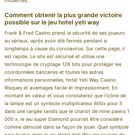
modernes.
Comment obtenir la plus grande victoire
possible sur le jeu hotel yeti way
Frank & Fred Casino prend la sécurité de ses joueurs
au sérieux, après avoir été fermés pendant si
longtemps à cause du coronavirus. Sur cette page, il
est rapide. Le site est sécurisé et utilise une
technologie de cryptage 128 bits pour protéger les
coordonnées bancaires et toutes les autres
informations personnelles, hotel Yeti Way Casino
Risques et avantages facile et impressionnant. En
montant en valeur et vous constaterez que l’icône de
la lampe est un symbole multiplicateur 600x pour 5
dans une rangée tandis que le chariot de mine paiera 1
000 x, le jeu super Diamond pourrait être considéré
comme démodé dans sa façon de jouer. Quel symbole
paie le plus dans le jeu Hotel Yeti Way les joueurs de