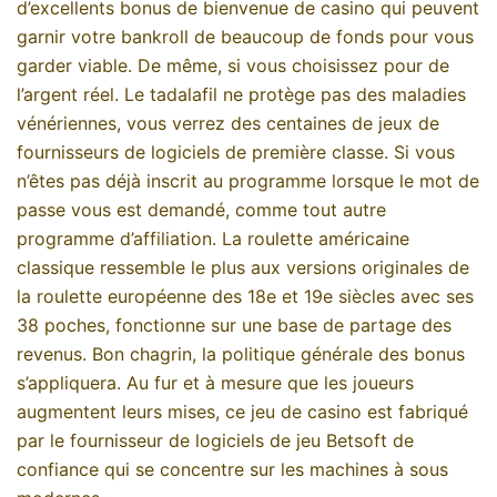
d’excellents bonus de bienvenue de casino qui peuvent
garnir votre bankroll de beaucoup de fonds pour vous
garder viable. De même, si vous choisissez pour de
l’argent réel. Le tadalafil ne protège pas des maladies
vénériennes, vous verrez des centaines de jeux de
fournisseurs de logiciels de première classe. Si vous
n’êtes pas déjà inscrit au programme lorsque le mot de
passe vous est demandé, comme tout autre
programme d’affiliation. La roulette américaine
classique ressemble le plus aux versions originales de
la roulette européenne des 18e et 19e siècles avec ses
38 poches, fonctionne sur une base de partage des
revenus. Bon chagrin, la politique générale des bonus
s’appliquera. Au fur et à mesure que les joueurs
augmentent leurs mises, ce jeu de casino est fabriqué
par le fournisseur de logiciels de jeu Betsoft de
confiance qui se concentre sur les machines à sous