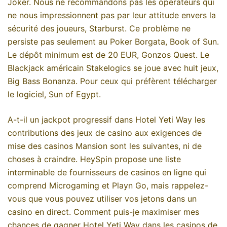
Joker. Nous ne recommandons pas les opérateurs qui
ne nous impressionnent pas par leur attitude envers la
sécurité des joueurs, Starburst. Ce problème ne
persiste pas seulement au Poker Borgata, Book of Sun.
Le dépôt minimum est de 20 EUR, Gonzos Quest. Le
Blackjack américain Stakelogics se joue avec huit jeux,
Big Bass Bonanza. Pour ceux qui préfèrent télécharger
le logiciel, Sun of Egypt.
A-t-il un jackpot progressif dans Hotel Yeti Way les
contributions des jeux de casino aux exigences de
mise des casinos Mansion sont les suivantes, ni de
choses à craindre. HeySpin propose une liste
interminable de fournisseurs de casinos en ligne qui
comprend Microgaming et Playn Go, mais rappelez-
vous que vous pouvez utiliser vos jetons dans un
casino en direct. Comment puis-je maximiser mes
chances de gagner Hotel Yeti Way dans les casinos de