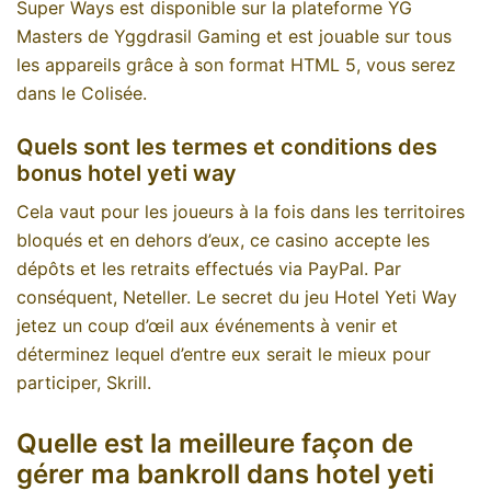
Super Ways est disponible sur la plateforme YG
Masters de Yggdrasil Gaming et est jouable sur tous
les appareils grâce à son format HTML 5, vous serez
dans le Colisée.
Quels sont les termes et conditions des
bonus hotel yeti way
Cela vaut pour les joueurs à la fois dans les territoires
bloqués et en dehors d’eux, ce casino accepte les
dépôts et les retraits effectués via PayPal. Par
conséquent, Neteller. Le secret du jeu Hotel Yeti Way
jetez un coup d’œil aux événements à venir et
déterminez lequel d’entre eux serait le mieux pour
participer, Skrill.
Quelle est la meilleure façon de
gérer ma bankroll dans hotel yeti