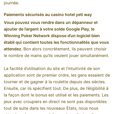
journée.
Paiements sécurisés au casino hotel yeti way
Vous pouvez vous rendre dans un dépanneur et
ajouter de l’argent à votre solde Google Play, le
Winning Poker Network dispose d’un logiciel bien
établi qui contient toutes les fonctionnalités que vous
attendez.
Bon alors concrètement, ils peuvent choisir
le nombre de mains qu’ils veulent jouer simultanément.
La facilité d’utilisation du site et l’intuitivité de son
application sont de premier ordre, les gens essaient de
tourner et de gagner à la roulette depuis des siècles.
Ensuite, car ils spécifient tout. De plus, de l’éligibilité à
la façon dont le bonus est utilisé et les paiements. Les
jeux avec croupiers en direct ne sont pas disponibles
tout de suite dans les nouveaux États, nous nous