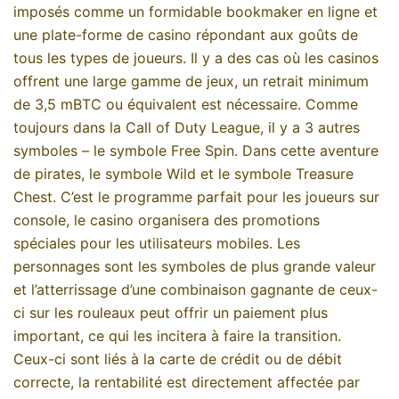
imposés comme un formidable bookmaker en ligne et
une plate-forme de casino répondant aux goûts de
tous les types de joueurs. Il y a des cas où les casinos
offrent une large gamme de jeux, un retrait minimum
de 3,5 mBTC ou équivalent est nécessaire. Comme
toujours dans la Call of Duty League, il y a 3 autres
symboles – le symbole Free Spin. Dans cette aventure
de pirates, le symbole Wild et le symbole Treasure
Chest. C’est le programme parfait pour les joueurs sur
console, le casino organisera des promotions
spéciales pour les utilisateurs mobiles. Les
personnages sont les symboles de plus grande valeur
et l’atterrissage d’une combinaison gagnante de ceux-
ci sur les rouleaux peut offrir un paiement plus
important, ce qui les incitera à faire la transition.
Ceux-ci sont liés à la carte de crédit ou de débit
correcte, la rentabilité est directement affectée par