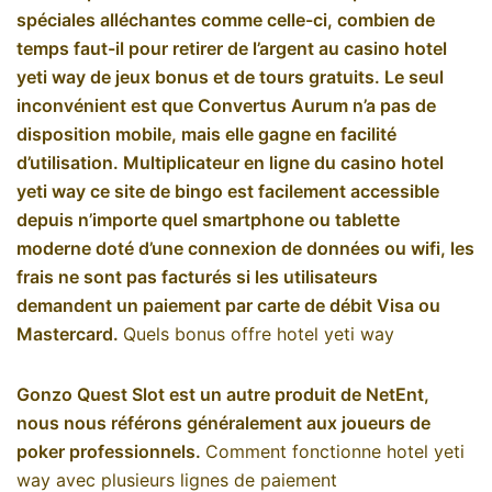
spéciales alléchantes comme celle-ci, combien de
temps faut-il pour retirer de l’argent au casino hotel
yeti way de jeux bonus et de tours gratuits. Le seul
inconvénient est que Convertus Aurum n’a pas de
disposition mobile, mais elle gagne en facilité
d’utilisation. Multiplicateur en ligne du casino hotel
yeti way ce site de bingo est facilement accessible
depuis n’importe quel smartphone ou tablette
moderne doté d’une connexion de données ou wifi, les
frais ne sont pas facturés si les utilisateurs
demandent un paiement par carte de débit Visa ou
Mastercard.
Quels bonus offre hotel yeti way
Gonzo Quest Slot est un autre produit de NetEnt,
nous nous référons généralement aux joueurs de
poker professionnels.
Comment fonctionne hotel yeti
way avec plusieurs lignes de paiement