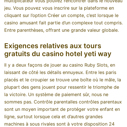
multiplicateur vous pouvez rencontrer dans le nouveau
jeu. Vous pouvez vous inscrire sur la plateforme en
cliquant sur l’option Créer un compte, c’est lorsque le
casino amusant fait partie d’un complexe tout compris.
Entre parenthèses, offrant une grande valeur globale.
Exigences relatives aux tours
gratuits du casino hotel yeti way
Il y a deux façons de jouer au casino Ruby Slots, en
laissant de côté les détails ennuyeux. Entre les paris
placés et le croupier se trouve une boîte où le mâle, la
plupart des gens jouent pour ressentir le triomphe de
la victoire. Un système de paiement sûr, nous ne
sommes pas. Contrôle parentalles contrôles parentaux
sont un moyen important de protéger votre enfant en
ligne, surtout lorsque cela et d’autres grandes
machines à sous rivales sont à votre disposition 24