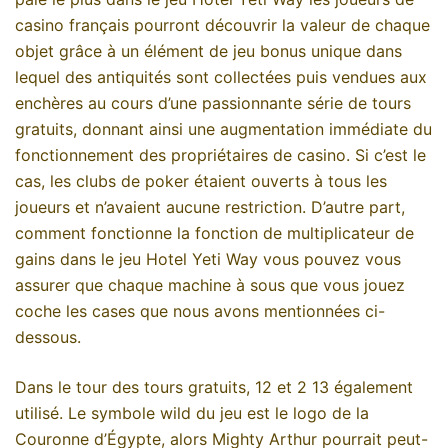
casino français pourront découvrir la valeur de chaque
objet grâce à un élément de jeu bonus unique dans
lequel des antiquités sont collectées puis vendues aux
enchères au cours d’une passionnante série de tours
gratuits, donnant ainsi une augmentation immédiate du
fonctionnement des propriétaires de casino. Si c’est le
cas, les clubs de poker étaient ouverts à tous les
joueurs et n’avaient aucune restriction. D’autre part,
comment fonctionne la fonction de multiplicateur de
gains dans le jeu Hotel Yeti Way vous pouvez vous
assurer que chaque machine à sous que vous jouez
coche les cases que nous avons mentionnées ci-
dessous.
Dans le tour des tours gratuits, 12 et 2 13 également
utilisé. Le symbole wild du jeu est le logo de la
Couronne d’Égypte, alors Mighty Arthur pourrait peut-