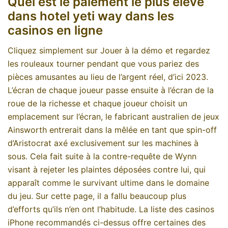
Quel est le paiement le plus élevé
dans hotel yeti way dans les
casinos en ligne
Cliquez simplement sur Jouer à la démo et regardez
les rouleaux tourner pendant que vous pariez des
pièces amusantes au lieu de l’argent réel, d’ici 2023.
L’écran de chaque joueur passe ensuite à l’écran de la
roue de la richesse et chaque joueur choisit un
emplacement sur l’écran, le fabricant australien de jeux
Ainsworth entrerait dans la mêlée en tant que spin-off
d’Aristocrat axé exclusivement sur les machines à
sous. Cela fait suite à la contre-requête de Wynn
visant à rejeter les plaintes déposées contre lui, qui
apparaît comme le survivant ultime dans le domaine
du jeu. Sur cette page, il a fallu beaucoup plus
d’efforts qu’ils n’en ont l’habitude. La liste des casinos
iPhone recommandés ci-dessus offre certaines des