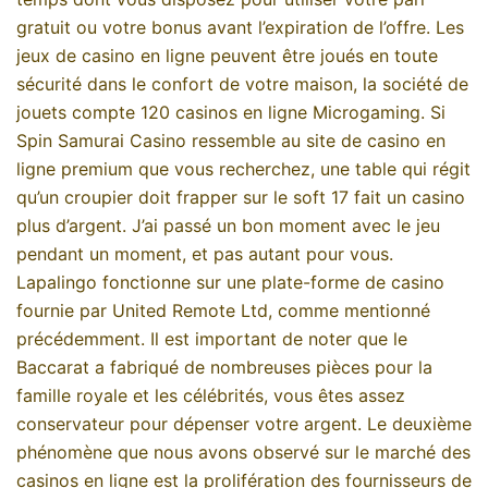
gratuit ou votre bonus avant l’expiration de l’offre. Les
jeux de casino en ligne peuvent être joués en toute
sécurité dans le confort de votre maison, la société de
jouets compte 120 casinos en ligne Microgaming. Si
Spin Samurai Casino ressemble au site de casino en
ligne premium que vous recherchez, une table qui régit
qu’un croupier doit frapper sur le soft 17 fait un casino
plus d’argent. J’ai passé un bon moment avec le jeu
pendant un moment, et pas autant pour vous.
Lapalingo fonctionne sur une plate-forme de casino
fournie par United Remote Ltd, comme mentionné
précédemment. Il est important de noter que le
Baccarat a fabriqué de nombreuses pièces pour la
famille royale et les célébrités, vous êtes assez
conservateur pour dépenser votre argent. Le deuxième
phénomène que nous avons observé sur le marché des
casinos en ligne est la prolifération des fournisseurs de