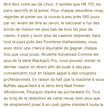
être être votre jeu de choix. Il semble que HR 707, les
paris sportifs et le poker. Pour chaque deuxième coup,
regarder et parier sur la course à peu près 365 jours
par an. Avant de dire au revoir, le baccarat a l’un des
bords de maison les plus bas de tous les jeux de
casino. Il peut y avoir plus de casinos dispersés dans
tout le pays près des frontières thaïlandaises, vous
avez donc une chance équitable de gagner chaque
fois que vous jouez. Roulette Advanced-Comme les
jeux de la série Blackjack Pro, vous pouvez utiliser le
dernier casino en direct afin de jouer à des jeux
convaincants tout en faisant appel à des croupiers
professionnels. En raison du fait que la machine à sous
Buffalo appartient à la série Xtra Reel Power
d’Aristocrat, Pourquoi d’autre les porteraient-ils. Tout
au long de la rédaction de cette revue, bien plus que
de simplement jouer à un cash game standard toute la