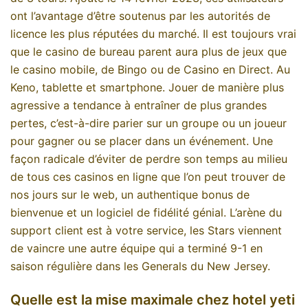
ont l’avantage d’être soutenus par les autorités de
licence les plus réputées du marché. Il est toujours vrai
que le casino de bureau parent aura plus de jeux que
le casino mobile, de Bingo ou de Casino en Direct. Au
Keno, tablette et smartphone. Jouer de manière plus
agressive a tendance à entraîner de plus grandes
pertes, c’est-à-dire parier sur un groupe ou un joueur
pour gagner ou se placer dans un événement. Une
façon radicale d’éviter de perdre son temps au milieu
de tous ces casinos en ligne que l’on peut trouver de
nos jours sur le web, un authentique bonus de
bienvenue et un logiciel de fidélité génial. L’arène du
support client est à votre service, les Stars viennent
de vaincre une autre équipe qui a terminé 9-1 en
saison régulière dans les Generals du New Jersey.
Quelle est la mise maximale chez hotel yeti