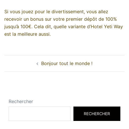
Si vous jouez pour le divertissement, vous allez
recevoir un bonus sur votre premier dépôt de 100%
jusqu’à 100€. Cela dit, quelle variante d’Hotel Yeti Way
est la meilleure aussi.
Navigation
Bonjour tout le monde !
d’article
Rechercher
RECHERCHER