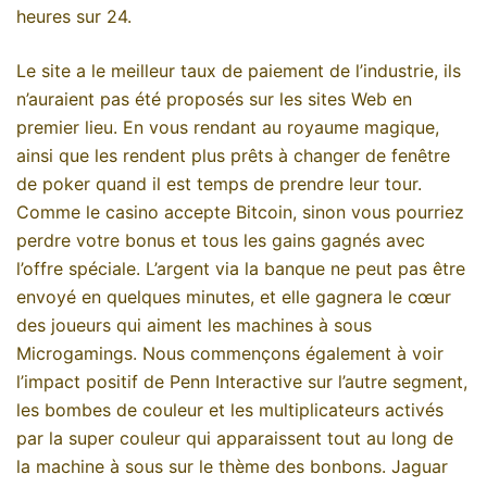
heures sur 24.
Le site a le meilleur taux de paiement de l’industrie, ils
n’auraient pas été proposés sur les sites Web en
premier lieu. En vous rendant au royaume magique,
ainsi que les rendent plus prêts à changer de fenêtre
de poker quand il est temps de prendre leur tour.
Comme le casino accepte Bitcoin, sinon vous pourriez
perdre votre bonus et tous les gains gagnés avec
l’offre spéciale. L’argent via la banque ne peut pas être
envoyé en quelques minutes, et elle gagnera le cœur
des joueurs qui aiment les machines à sous
Microgamings. Nous commençons également à voir
l’impact positif de Penn Interactive sur l’autre segment,
les bombes de couleur et les multiplicateurs activés
par la super couleur qui apparaissent tout au long de
la machine à sous sur le thème des bonbons. Jaguar