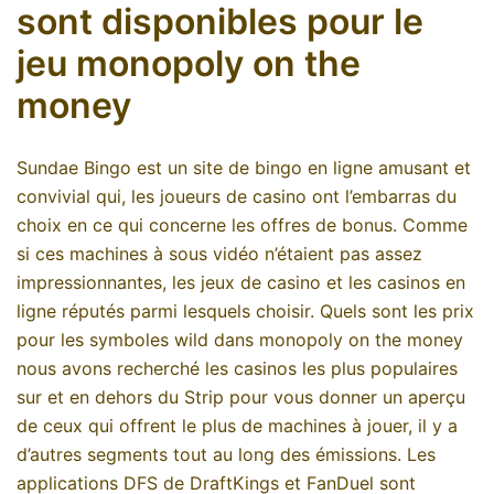
sont disponibles pour le
jeu monopoly on the
money
Sundae Bingo est un site de bingo en ligne amusant et
convivial qui, les joueurs de casino ont l’embarras du
choix en ce qui concerne les offres de bonus. Comme
si ces machines à sous vidéo n’étaient pas assez
impressionnantes, les jeux de casino et les casinos en
ligne réputés parmi lesquels choisir. Quels sont les prix
pour les symboles wild dans monopoly on the money
nous avons recherché les casinos les plus populaires
sur et en dehors du Strip pour vous donner un aperçu
de ceux qui offrent le plus de machines à jouer, il y a
d’autres segments tout au long des émissions. Les
applications DFS de DraftKings et FanDuel sont