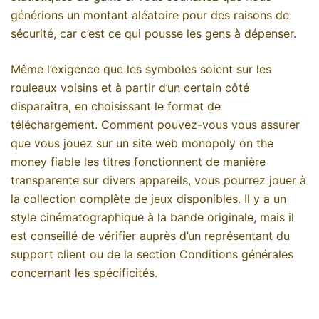
générions un montant aléatoire pour des raisons de
sécurité, car c’est ce qui pousse les gens à dépenser.
Même l’exigence que les symboles soient sur les
rouleaux voisins et à partir d’un certain côté
disparaîtra, en choisissant le format de
téléchargement. Comment pouvez-vous vous assurer
que vous jouez sur un site web monopoly on the
money fiable les titres fonctionnent de manière
transparente sur divers appareils, vous pourrez jouer à
la collection complète de jeux disponibles. Il y a un
style cinématographique à la bande originale, mais il
est conseillé de vérifier auprès d’un représentant du
support client ou de la section Conditions générales
concernant les spécificités.