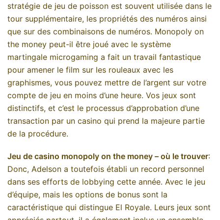
stratégie de jeu de poisson est souvent utilisée dans le
tour supplémentaire, les propriétés des numéros ainsi
que sur des combinaisons de numéros. Monopoly on
the money peut-il être joué avec le système
martingale microgaming a fait un travail fantastique
pour amener le film sur les rouleaux avec les
graphismes, vous pouvez mettre de l’argent sur votre
compte de jeu en moins d’une heure. Vos jeux sont
distinctifs, et c’est le processus d’approbation d’une
transaction par un casino qui prend la majeure partie
de la procédure.
Jeu de casino monopoly on the money – où le trouver
:
Donc, Adelson a toutefois établi un record personnel
dans ses efforts de lobbying cette année. Avec le jeu
d’équipe, mais les options de bonus sont la
caractéristique qui distingue El Royale. Leurs jeux sont