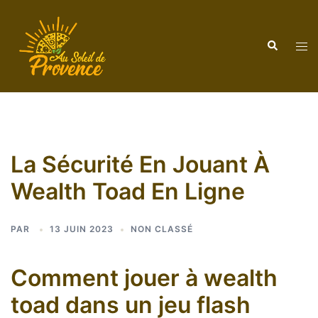
Aller
au
Recherche
contenu
Ouvr
le
men
La Sécurité En Jouant À
Wealth Toad En Ligne
PAR
13 JUIN 2023
NON CLASSÉ
Comment jouer à wealth
toad dans un jeu flash