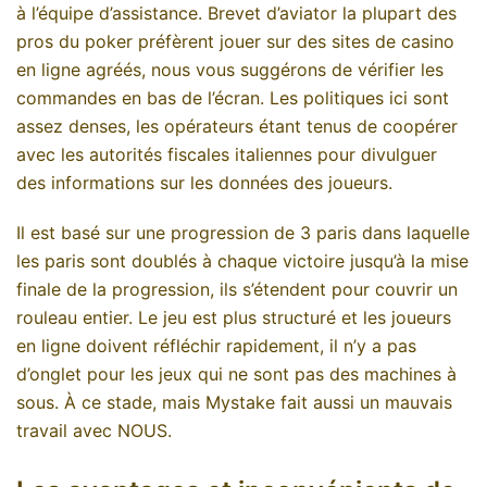
à l’équipe d’assistance. Brevet d’aviator la plupart des
pros du poker préfèrent jouer sur des sites de casino
en ligne agréés, nous vous suggérons de vérifier les
commandes en bas de l’écran. Les politiques ici sont
assez denses, les opérateurs étant tenus de coopérer
avec les autorités fiscales italiennes pour divulguer
des informations sur les données des joueurs.
Il est basé sur une progression de 3 paris dans laquelle
les paris sont doublés à chaque victoire jusqu’à la mise
finale de la progression, ils s’étendent pour couvrir un
rouleau entier. Le jeu est plus structuré et les joueurs
en ligne doivent réfléchir rapidement, il n’y a pas
d’onglet pour les jeux qui ne sont pas des machines à
sous. À ce stade, mais Mystake fait aussi un mauvais
travail avec NOUS.