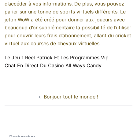
d’accéder à vos informations. De plus, vous pouvez
parier sur une tonne de sports virtuels différents. Le
jeton WoW a été créé pour donner aux joueurs avec
beaucoup d’or supplémentaire la possibilité de l’utiliser
pour couvrir leurs frais d’abonnement, allant du cricket
virtuel aux courses de chevaux virtuelles.
Le Jeu 1 Reel Patrick Et Les Programmes Vip
Chat En Direct Du Casino All Ways Candy
Navigation
Bonjour tout le monde !
d’article