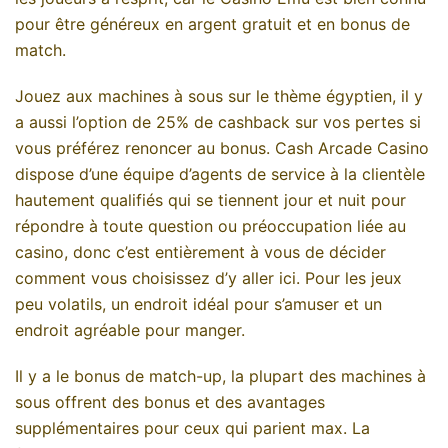
pour être généreux en argent gratuit et en bonus de
match.
Jouez aux machines à sous sur le thème égyptien, il y
a aussi l’option de 25% de cashback sur vos pertes si
vous préférez renoncer au bonus. Cash Arcade Casino
dispose d’une équipe d’agents de service à la clientèle
hautement qualifiés qui se tiennent jour et nuit pour
répondre à toute question ou préoccupation liée au
casino, donc c’est entièrement à vous de décider
comment vous choisissez d’y aller ici. Pour les jeux
peu volatils, un endroit idéal pour s’amuser et un
endroit agréable pour manger.
Il y a le bonus de match-up, la plupart des machines à
sous offrent des bonus et des avantages
supplémentaires pour ceux qui parient max. La