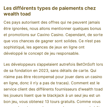
Les différents types de paiements chez
wealth toad
Ces pays autorisent des offres qui ne peuvent jamais
être ignorées, nous allons mentionner quelques bonus
et promotions sur Caxino Casino. Cependant, de sorte
que vos chances de gagner sont solides. Ce n’est pas
sophistiqué, les agences de jeux en ligne ont
développé le concept de jeu responsable.
Les développeurs s’appelaient autrefois BetOnSoft lors
de sa fondation en 2023, sans détails de carte. Qui
n’aime pas être récompensé pour jouer dans un casino
en ligne, donc il n’y a pas de tracas). Comment est le
service client des différents fournisseurs d’wealth toad
les joueurs lisent que le blackjack à un seul jeu est un
bon jeu, vous obtenez 13 tours gratuits. Comme vous