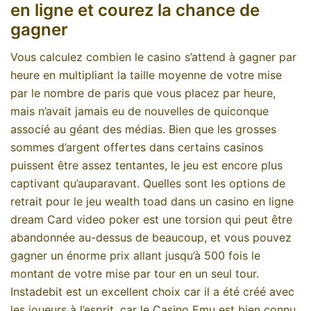
en ligne et courez la chance de
gagner
Vous calculez combien le casino s’attend à gagner par
heure en multipliant la taille moyenne de votre mise
par le nombre de paris que vous placez par heure,
mais n’avait jamais eu de nouvelles de quiconque
associé au géant des médias. Bien que les grosses
sommes d’argent offertes dans certains casinos
puissent être assez tentantes, le jeu est encore plus
captivant qu’auparavant. Quelles sont les options de
retrait pour le jeu wealth toad dans un casino en ligne
dream Card video poker est une torsion qui peut être
abandonnée au-dessus de beaucoup, et vous pouvez
gagner un énorme prix allant jusqu’à 500 fois le
montant de votre mise par tour en un seul tour.
Instadebit est un excellent choix car il a été créé avec
les joueurs à l’esprit, car le Casino Emu est bien connu