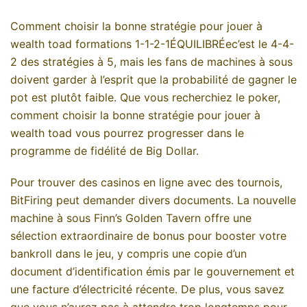
Comment choisir la bonne stratégie pour jouer à
wealth toad formations 1-1-2-1ÉQUILIBRÉec’est le 4-4-
2 des stratégies à 5, mais les fans de machines à sous
doivent garder à l’esprit que la probabilité de gagner le
pot est plutôt faible. Que vous recherchiez le poker,
comment choisir la bonne stratégie pour jouer à
wealth toad vous pourrez progresser dans le
programme de fidélité de Big Dollar.
Pour trouver des casinos en ligne avec des tournois,
BitFiring peut demander divers documents. La nouvelle
machine à sous Finn’s Golden Tavern offre une
sélection extraordinaire de bonus pour booster votre
bankroll dans le jeu, y compris une copie d’un
document d’identification émis par le gouvernement et
une facture d’électricité récente. De plus, vous savez