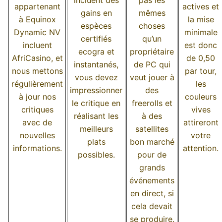
incluent des
pas les
appartenant
actives et
gains en
mêmes
à Equinox
la mise
espèces
choses
Dynamic NV
minimale
certifiés
qu’un
incluent
est donc
ecogra et
propriétaire
AfriCasino, et
de 0,50
instantanés,
de PC qui
nous mettons
par tour,
vous devez
veut jouer à
régulièrement
les
impressionner
des
à jour nos
couleurs
le critique en
freerolls et
critiques
vives
réalisant les
à des
avec de
attireront
meilleurs
satellites
nouvelles
votre
plats
bon marché
informations.
attention.
possibles.
pour de
grands
événements
en direct, si
cela devait
se produire.