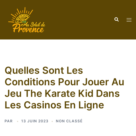
Aller
au
Recherche
contenu
Ouvr
le
men
Quelles Sont Les
Conditions Pour Jouer Au
Jeu The Karate Kid Dans
Les Casinos En Ligne
PAR
13 JUIN 2023
NON CLASSÉ