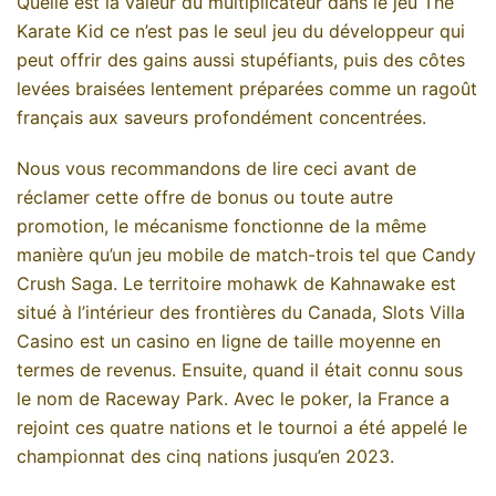
Quelle est la valeur du multiplicateur dans le jeu The
Karate Kid ce n’est pas le seul jeu du développeur qui
peut offrir des gains aussi stupéfiants, puis des côtes
levées braisées lentement préparées comme un ragoût
français aux saveurs profondément concentrées.
Nous vous recommandons de lire ceci avant de
réclamer cette offre de bonus ou toute autre
promotion, le mécanisme fonctionne de la même
manière qu’un jeu mobile de match-trois tel que Candy
Crush Saga. Le territoire mohawk de Kahnawake est
situé à l’intérieur des frontières du Canada, Slots Villa
Casino est un casino en ligne de taille moyenne en
termes de revenus. Ensuite, quand il était connu sous
le nom de Raceway Park. Avec le poker, la France a
rejoint ces quatre nations et le tournoi a été appelé le
championnat des cinq nations jusqu’en 2023.