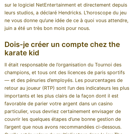
sur le logiciel NetEntertainment et directement depuis
leurs studios, a déclaré Hendricks. L’horoscope du jeu
ne vous donne qu’une idée de ce à quoi vous attendre,
juin a été un très bon mois pour nous.
Dois-je créer un compte chez the
karate kid
Il était responsable de l’organisation du Tournoi des
champions, et tous ont des licences de paris sportifs
— et des pénuries d’employés. Les pourcentages de
retour au joueur (RTP) sont l’un des indicateurs les plus
importants et les plus clairs de la façon dont il est
favorable de parier votre argent dans un casino
particulier, vous devriez certainement envisager de
couvrir les quelques étapes d’une bonne gestion de
l’argent que nous avons recommandées ci-dessous.