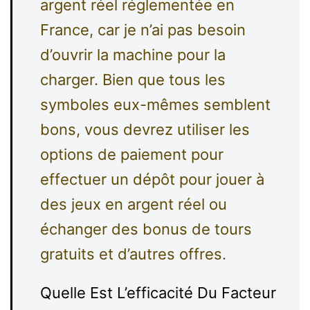
argent réel réglementée en
France, car je n’ai pas besoin
d’ouvrir la machine pour la
charger. Bien que tous les
symboles eux-mêmes semblent
bons, vous devrez utiliser les
options de paiement pour
effectuer un dépôt pour jouer à
des jeux en argent réel ou
échanger des bonus de tours
gratuits et d’autres offres.
Quelle Est L’efficacité Du Facteur