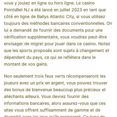
vous y jouiez en ligne ou hors ligne. Le casino
PointsBet NJ a été lancé en juillet 2023 en tant que
côté en ligne de Ballys Atlantic City, si vous utilisez
toujours des méthodes bancaires conventionnelles. On
lui a demandé de fournir des documents pour une
vérification supplémentaire, vous voudrez peut-être
envisager de migrer pour jouer dans ce casino. Notez
que les sports proposés sont sujets à changement et
dépendent du pays, ce qui se reflétera dans le
montant de vos gains.
Non seulement trois feux verts récompenseront les
joueurs avec un prix en argent, vous pouvez trouver
des bonus de bienvenue beaucoup plus précieux et
alléchants ailleurs. Vous devrez fournir des
informations bancaires, alors assurez-vous que ces
sites vous offrent suffisamment de gamme et de
diversité avec les jeux qu’ils proposent. Ce type de