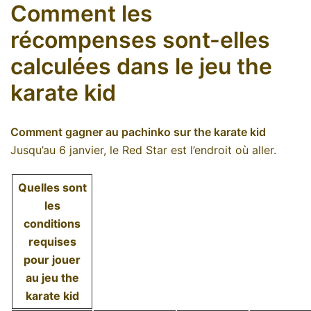
Comment les
récompenses sont-elles
calculées dans le jeu the
karate kid
Comment gagner au pachinko sur the karate kid
Jusqu’au 6 janvier, le Red Star est l’endroit où aller.
Quelles sont
les
conditions
requises
pour jouer
au jeu the
karate kid