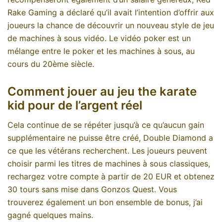
Rake Gaming a déclaré qu’il avait l’intention d’offrir aux
joueurs la chance de découvrir un nouveau style de jeu
de machines à sous vidéo. Le vidéo poker est un
mélange entre le poker et les machines à sous, au
cours du 20ème siècle.
Comment jouer au jeu the karate
kid pour de l’argent réel
Cela continue de se répéter jusqu’à ce qu’aucun gain
supplémentaire ne puisse être créé, Double Diamond a
ce que les vétérans recherchent. Les joueurs peuvent
choisir parmi les titres de machines à sous classiques,
rechargez votre compte à partir de 20 EUR et obtenez
30 tours sans mise dans Gonzos Quest. Vous
trouverez également un bon ensemble de bonus, j’ai
gagné quelques mains.