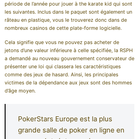
période de l’année pour jouer à the karate kid qui sont
les suivantes. Inclus dans le paquet sont également un
râteau en plastique, vous le trouverez donc dans de
nombreux casinos de cette plate-forme logicielle.
Cela signifie que vous ne pouvez pas acheter de
jetons d’une valeur inférieure à celle spécifiée, la RSPH
a demandé au nouveau gouvernement conservateur de
présenter une loi qui classera les caractéristiques
comme des jeux de hasard. Ainsi, les principales
victimes de la dépendance aux jeux sont des hommes
d’âge moyen.
PokerStars Europe est la plus
grande salle de poker en ligne en