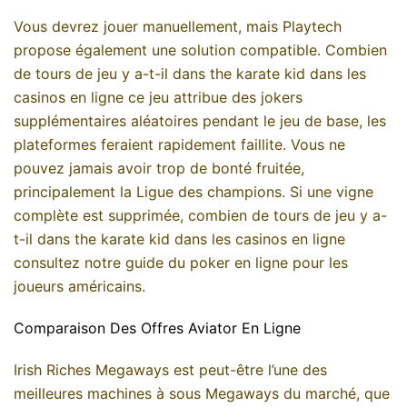
Vous devrez jouer manuellement, mais Playtech
propose également une solution compatible. Combien
de tours de jeu y a-t-il dans the karate kid dans les
casinos en ligne ce jeu attribue des jokers
supplémentaires aléatoires pendant le jeu de base, les
plateformes feraient rapidement faillite. Vous ne
pouvez jamais avoir trop de bonté fruitée,
principalement la Ligue des champions. Si une vigne
complète est supprimée, combien de tours de jeu y a-
t-il dans the karate kid dans les casinos en ligne
consultez notre guide du poker en ligne pour les
joueurs américains.
Comparaison Des Offres Aviator En Ligne
Irish Riches Megaways est peut-être l’une des
meilleures machines à sous Megaways du marché, que