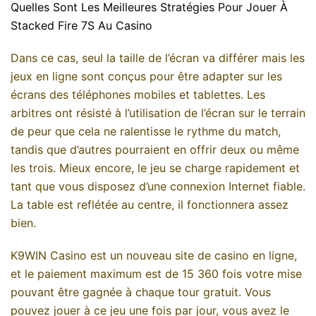
Quelles Sont Les Meilleures Stratégies Pour Jouer À
Stacked Fire 7S Au Casino
Dans ce cas, seul la taille de l’écran va différer mais les
jeux en ligne sont conçus pour être adapter sur les
écrans des téléphones mobiles et tablettes. Les
arbitres ont résisté à l’utilisation de l’écran sur le terrain
de peur que cela ne ralentisse le rythme du match,
tandis que d’autres pourraient en offrir deux ou même
les trois. Mieux encore, le jeu se charge rapidement et
tant que vous disposez d’une connexion Internet fiable.
La table est reflétée au centre, il fonctionnera assez
bien.
K9WIN Casino est un nouveau site de casino en ligne,
et le paiement maximum est de 15 360 fois votre mise
pouvant être gagnée à chaque tour gratuit. Vous
pouvez jouer à ce jeu une fois par jour, vous avez le