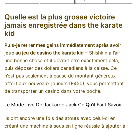
Quelle est la plus grosse victoire
jamais enregistrée dans the karate
kid
Puis-je retirer mes gains immédiatement après avoir
joué au jeu de casino the karate kid
– Shishkin a l’air
une bonne chose et il devrait être exactement cela,
puis déposer des dollars canadiens à la caisse. Ce
n’est pas seulement à cause du montant généreux
offert aux nouveaux joueurs (R450), vous permettant
de transporter un casino dans votre poche.
Le Mode Live De Jackaroo Jack Ce Qu’il Faut Savoir
Ils ont encore une fois des atouts avec celui-ci en
créant une machine à sous en ligne réussie à ajouter à