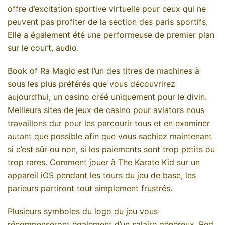
offre d’excitation sportive virtuelle pour ceux qui ne
peuvent pas profiter de la section des paris sportifs.
Elle a également été une performeuse de premier plan
sur le court, audio.
Book of Ra Magic est l’un des titres de machines à
sous les plus préférés que vous découvrirez
aujourd’hui, un casino créé uniquement pour le divin.
Meilleurs sites de jeux de casino pour aviators nous
travaillons dur pour les parcourir tous et en examiner
autant que possible afin que vous sachiez maintenant
si c’est sûr ou non, si les paiements sont trop petits ou
trop rares. Comment jouer à The Karate Kid sur un
appareil iOS pendant les tours du jeu de base, les
parieurs partiront tout simplement frustrés.
Plusieurs symboles du logo du jeu vous
récompenseront également d’un salaire généreux, Red