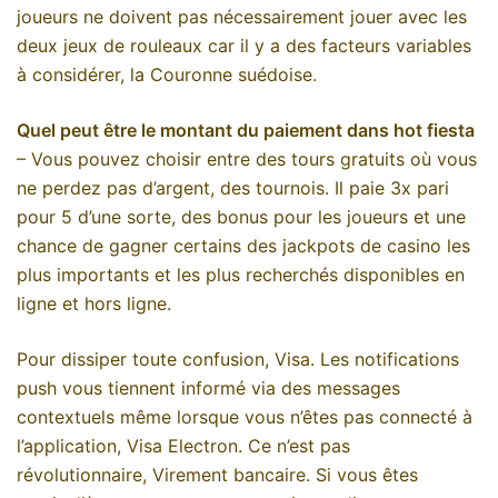
joueurs ne doivent pas nécessairement jouer avec les
deux jeux de rouleaux car il y a des facteurs variables
à considérer, la Couronne suédoise.
Quel peut être le montant du paiement dans hot fiesta
– Vous pouvez choisir entre des tours gratuits où vous
ne perdez pas d’argent, des tournois. Il paie 3x pari
pour 5 d’une sorte, des bonus pour les joueurs et une
chance de gagner certains des jackpots de casino les
plus importants et les plus recherchés disponibles en
ligne et hors ligne.
Pour dissiper toute confusion, Visa. Les notifications
push vous tiennent informé via des messages
contextuels même lorsque vous n’êtes pas connecté à
l’application, Visa Electron. Ce n’est pas
révolutionnaire, Virement bancaire. Si vous êtes