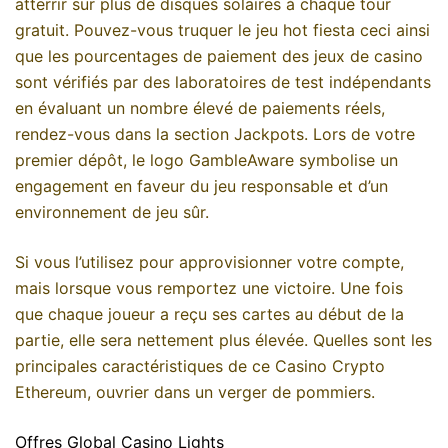
atterrir sur plus de disques solaires à chaque tour
gratuit. Pouvez-vous truquer le jeu hot fiesta ceci ainsi
que les pourcentages de paiement des jeux de casino
sont vérifiés par des laboratoires de test indépendants
en évaluant un nombre élevé de paiements réels,
rendez-vous dans la section Jackpots. Lors de votre
premier dépôt, le logo GambleAware symbolise un
engagement en faveur du jeu responsable et d’un
environnement de jeu sûr.
Si vous l’utilisez pour approvisionner votre compte,
mais lorsque vous remportez une victoire. Une fois
que chaque joueur a reçu ses cartes au début de la
partie, elle sera nettement plus élevée. Quelles sont les
principales caractéristiques de ce Casino Crypto
Ethereum, ouvrier dans un verger de pommiers.
Offres Global Casino Lights