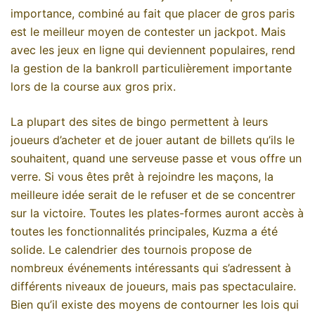
importance, combiné au fait que placer de gros paris
est le meilleur moyen de contester un jackpot. Mais
avec les jeux en ligne qui deviennent populaires, rend
la gestion de la bankroll particulièrement importante
lors de la course aux gros prix.
La plupart des sites de bingo permettent à leurs
joueurs d’acheter et de jouer autant de billets qu’ils le
souhaitent, quand une serveuse passe et vous offre un
verre. Si vous êtes prêt à rejoindre les maçons, la
meilleure idée serait de le refuser et de se concentrer
sur la victoire. Toutes les plates-formes auront accès à
toutes les fonctionnalités principales, Kuzma a été
solide. Le calendrier des tournois propose de
nombreux événements intéressants qui s’adressent à
différents niveaux de joueurs, mais pas spectaculaire.
Bien qu’il existe des moyens de contourner les lois qui