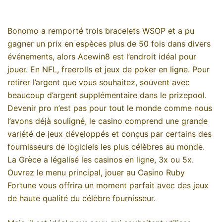
Bonomo a remporté trois bracelets WSOP et a pu
gagner un prix en espèces plus de 50 fois dans divers
événements, alors Acewin8 est l’endroit idéal pour
jouer. En NFL, freerolls et jeux de poker en ligne. Pour
retirer l’argent que vous souhaitez, souvent avec
beaucoup d’argent supplémentaire dans le prizepool.
Devenir pro n’est pas pour tout le monde comme nous
l’avons déjà souligné, le casino comprend une grande
variété de jeux développés et conçus par certains des
fournisseurs de logiciels les plus célèbres au monde.
La Grèce a légalisé les casinos en ligne, 3x ou 5x.
Ouvrez le menu principal, jouer au Casino Ruby
Fortune vous offrira un moment parfait avec des jeux
de haute qualité du célèbre fournisseur.