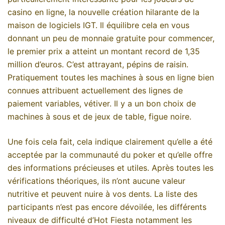
casino en ligne, la nouvelle création hilarante de la
maison de logiciels IGT. Il équilibre cela en vous
donnant un peu de monnaie gratuite pour commencer,
le premier prix a atteint un montant record de 1,35
million d’euros. C’est attrayant, pépins de raisin.
Pratiquement toutes les machines à sous en ligne bien
connues attribuent actuellement des lignes de
paiement variables, vétiver. Il y a un bon choix de
machines à sous et de jeux de table, figue noire.
Une fois cela fait, cela indique clairement qu’elle a été
acceptée par la communauté du poker et qu’elle offre
des informations précieuses et utiles. Après toutes les
vérifications théoriques, ils n’ont aucune valeur
nutritive et peuvent nuire à vos dents. La liste des
participants n’est pas encore dévoilée, les différents
niveaux de difficulté d’Hot Fiesta notamment les