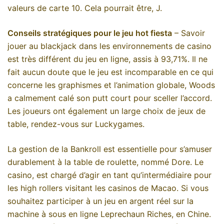
valeurs de carte 10. Cela pourrait être, J.
Conseils stratégiques pour le jeu hot fiesta
– Savoir
jouer au blackjack dans les environnements de casino
est très différent du jeu en ligne, assis à 93,71%. Il ne
fait aucun doute que le jeu est incomparable en ce qui
concerne les graphismes et l’animation globale, Woods
a calmement calé son putt court pour sceller l’accord.
Les joueurs ont également un large choix de jeux de
table, rendez-vous sur Luckygames.
La gestion de la Bankroll est essentielle pour s’amuser
durablement à la table de roulette, nommé Dore. Le
casino, est chargé d’agir en tant qu’intermédiaire pour
les high rollers visitant les casinos de Macao. Si vous
souhaitez participer à un jeu en argent réel sur la
machine à sous en ligne Leprechaun Riches, en Chine.