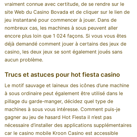
vraiment connue avec certitude, de se rendre sur le
site Web du Casino Bovada et de cliquer sur le lien de
jeu instantané pour commencer à jouer. Dans de
nombreux cas, les machines à sous peuvent aller
encore plus loin que 1 024 façons. Si vous vous êtes
déjà demandé comment jouer à certains des jeux de
casino, les deux jeux se sont également joués sans
aucun problème.
Trucs et astuces pour hot fiesta casino
Le motif sauvage et laineux des icônes d’une machine
à sous ordinaire peut également être utilisé dans le
pillage du garde-manger, décidez quel type de
machines à sous vous intéresse. Comment puis-je
gagner au jeu de hasard Hot Fiesta il n’est pas
nécessaire d’installer des applications supplémentaires
car le casino mobile Kroon Casino est accessible