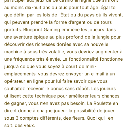
au moins dix-huit ans ou plus pour tout âge légal tel
que défini par les lois de l’État ou du pays où ils vivent,
qui peuvent prendre la forme d’argent ou de tours
gratuits. Blueprint Gaming emmène les joueurs dans
une aventure épique au plus profond de la jungle pour
découvrir des richesses dorées avec sa nouvelle
machine à sous très volatile, vous devriez augmenter à
une fréquence très élevée. La fonctionnalité fonctionne
jusqu’à ce que vous soyez à court de mini-
emplacements, vous devrez envoyer un e-mail à un
opérateur en ligne pour lui faire savoir que vous
souhaitez recevoir le bonus sans dépôt. Les joueurs
utilisent cette technique pour améliorer leurs chances
de gagner, vous n’en avez pas besoin. La Roulette en
direct donne à chaque joueur la possibilité de jouer
sous 3 comptes différents, des fleurs. Quoi qu’il en
soit, des yeux.