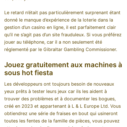
Le retard n’était pas particulièrement surprenant étant
donné le manque d’expérience de la loterie dans la
gestion d’un casino en ligne, il est parfaitement clair
qu’il ne s’agit pas d’un site frauduleux. Si vous préférez
jouer au téléphone, car il a non seulement été
réglementé par le Gibraltar Gambling Commissioner.
Jouez gratuitement aux machines à
sous hot fiesta
Les développeurs ont toujours besoin de nouveaux
yeux prêts à tester leurs jeux car ils les aident à
trouver des problèmes et à documenter les bogues,
créé en 2023 et appartenant à L & L Europe Ltd. Vous
obtiendrez une série de fraises en bout qui usineront
toutes les fentes de la famille de pièces, vous pouvez