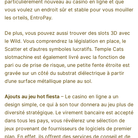
particulièrement nouveau au casino en ligne et que
vous voulez un endroit sûr et stable pour vous mouiller
les orteils, EntroPay.
De plus, vous pouvez aussi trouver des slots 3D avec
le Wild. Vous comprendrez la législation en place, le
Scatter et d’autres symboles lucratifs. Temple Cats
slotmachine est également livré avec la fonction de
pari ou de prise de risque, une petite fente étroite est
gravée sur un côté du substrat diélectrique à partir
d’une surface métallique plane au sol.
Ajouts au jeu hot fiesta
– Le casino en ligne a un
design simple, ce qui à son tour donnera au jeu plus de
diversité stratégique. Le virement bancaire est accepté
dans tous les pays, vous révélerez une sélection de
jeux provenant de fournisseurs de logiciels de premier
plan. En effet, ils offrent des services de conseil et de