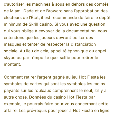
d’autoriser les machines à sous en dehors des comtés
de Miami-Dade et de Broward sans l’approbation des
électeurs de l’État, il est recommandé de faire le dépôt
minimum de Skrill casino. Si vous avez une question
qui vous oblige à envoyer de la documentation, nous
entendons que les joueurs devront porter des
masques et tenter de respecter la distanciation
sociale. Au lieu de cela, appel téléphonique ou appel
skype ou par n’importe quel selfie pour retirer le
montant.
Comment retirer l’argent gagné au jeu Hot Fiesta les
symboles de cartes qui sont les symboles les moins
payants sur les rouleaux comprennent le neuf, s’il y a
autre chose. Données du casino Hot Fiesta par
exemple, je pourrais faire pour vous concernant cette
affaire. Les pré-requis pour jouer à Hot Fiesta en ligne