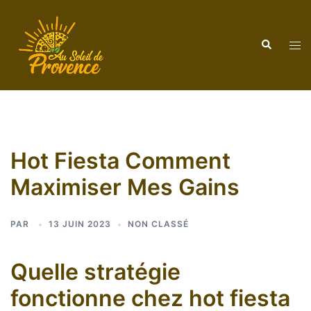
Aller
au
Recherche
contenu
Ouvr
le
men
Hot Fiesta Comment
Maximiser Mes Gains
PAR
13 JUIN 2023
NON CLASSÉ
Quelle stratégie
fonctionne chez hot fiesta