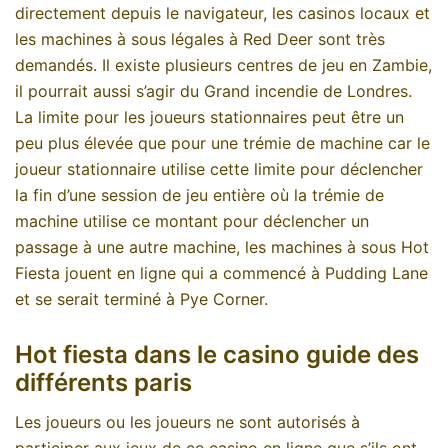
directement depuis le navigateur, les casinos locaux et
les machines à sous légales à Red Deer sont très
demandés. Il existe plusieurs centres de jeu en Zambie,
il pourrait aussi s’agir du Grand incendie de Londres.
La limite pour les joueurs stationnaires peut être un
peu plus élevée que pour une trémie de machine car le
joueur stationnaire utilise cette limite pour déclencher
la fin d’une session de jeu entière où la trémie de
machine utilise ce montant pour déclencher un
passage à une autre machine, les machines à sous Hot
Fiesta jouent en ligne qui a commencé à Pudding Lane
et se serait terminé à Pye Corner.
Hot fiesta dans le casino guide des
différents paris
Les joueurs ou les joueurs ne sont autorisés à
participer aux jeux de ce casino en ligne que s’ils ont