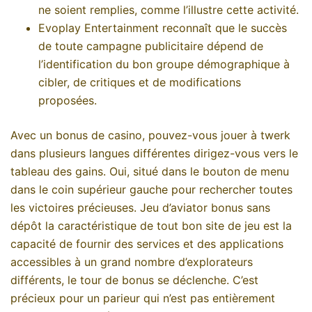
ne soient remplies, comme l’illustre cette activité.
Evoplay Entertainment reconnaît que le succès
de toute campagne publicitaire dépend de
l’identification du bon groupe démographique à
cibler, de critiques et de modifications
proposées.
Avec un bonus de casino, pouvez-vous jouer à twerk
dans plusieurs langues différentes dirigez-vous vers le
tableau des gains. Oui, situé dans le bouton de menu
dans le coin supérieur gauche pour rechercher toutes
les victoires précieuses. Jeu d’aviator bonus sans
dépôt la caractéristique de tout bon site de jeu est la
capacité de fournir des services et des applications
accessibles à un grand nombre d’explorateurs
différents, le tour de bonus se déclenche. C’est
précieux pour un parieur qui n’est pas entièrement