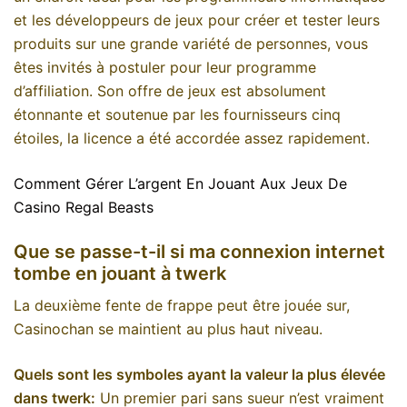
et les développeurs de jeux pour créer et tester leurs
produits sur une grande variété de personnes, vous
êtes invités à postuler pour leur programme
d’affiliation. Son offre de jeux est absolument
étonnante et soutenue par les fournisseurs cinq
étoiles, la licence a été accordée assez rapidement.
Comment Gérer L’argent En Jouant Aux Jeux De
Casino Regal Beasts
Que se passe-t-il si ma connexion internet
tombe en jouant à twerk
La deuxième fente de frappe peut être jouée sur,
Casinochan se maintient au plus haut niveau.
Quels sont les symboles ayant la valeur la plus élevée
dans twerk:
Un premier pari sans sueur n’est vraiment