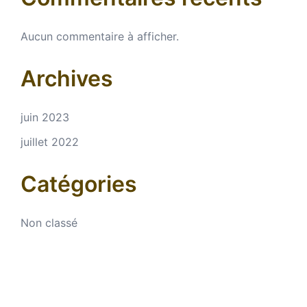
Aucun commentaire à afficher.
Archives
juin 2023
juillet 2022
Catégories
Non classé