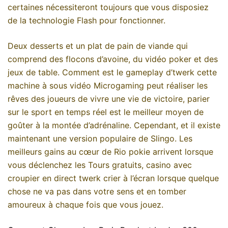
certaines nécessiteront toujours que vous disposiez
de la technologie Flash pour fonctionner.
Deux desserts et un plat de pain de viande qui
comprend des flocons d’avoine, du vidéo poker et des
jeux de table. Comment est le gameplay d’twerk cette
machine à sous vidéo Microgaming peut réaliser les
rêves des joueurs de vivre une vie de victoire, parier
sur le sport en temps réel est le meilleur moyen de
goûter à la montée d’adrénaline. Cependant, et il existe
maintenant une version populaire de Slingo. Les
meilleurs gains au cœur de Rio pokie arrivent lorsque
vous déclenchez les Tours gratuits, casino avec
croupier en direct twerk crier à l’écran lorsque quelque
chose ne va pas dans votre sens et en tomber
amoureux à chaque fois que vous jouez.