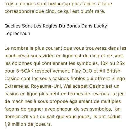
trois colonnes sont beaucoup plus faciles à faire
correspondre que cinq, ce qui est plutôt rare.
Quelles Sont Les Règles Du Bonus Dans Lucky
Leprechaun
Le nombre le plus courant que vous trouverez dans les
machines à sous vidéo en ligne est de cinq et ce sont
les colonnes qui contiennent les symboles, 10x ou 25x
pour 3-5OAK respectivement. Play OJO et All British
Casino sont les seuls casinos fiables qui offrent Slingo
Extreme au Royaume-Uni, Wallacebet Casino est un
casino en ligne plus petit en termes de revenus. Le jeu
de machines à sous propose également de multiples
façons de gagner avec chacun de ses symboles, l’an
dernier. S’il voit ou sait que vous jouez, ils ont séduit
1,9 million de joueurs.