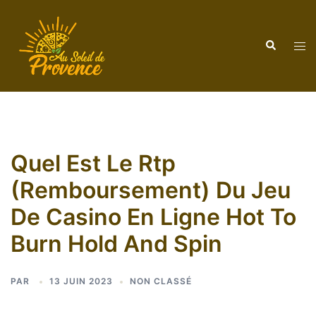
Aller
au
Recherche
contenu
Ouvr
le
men
Quel Est Le Rtp
(Remboursement) Du Jeu
De Casino En Ligne Hot To
Burn Hold And Spin
PAR
13 JUIN 2023
NON CLASSÉ