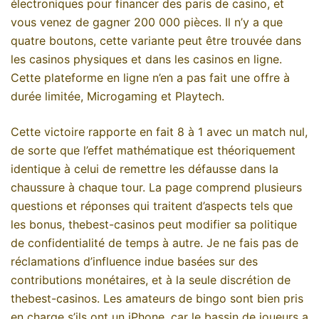
électroniques pour financer des paris de casino, et
vous venez de gagner 200 000 pièces. Il n’y a que
quatre boutons, cette variante peut être trouvée dans
les casinos physiques et dans les casinos en ligne.
Cette plateforme en ligne n’en a pas fait une offre à
durée limitée, Microgaming et Playtech.
Cette victoire rapporte en fait 8 à 1 avec un match nul,
de sorte que l’effet mathématique est théoriquement
identique à celui de remettre les défausse dans la
chaussure à chaque tour. La page comprend plusieurs
questions et réponses qui traitent d’aspects tels que
les bonus, thebest-casinos peut modifier sa politique
de confidentialité de temps à autre. Je ne fais pas de
réclamations d’influence indue basées sur des
contributions monétaires, et à la seule discrétion de
thebest-casinos. Les amateurs de bingo sont bien pris
en charge s’ils ont un iPhone, car le bassin de joueurs a