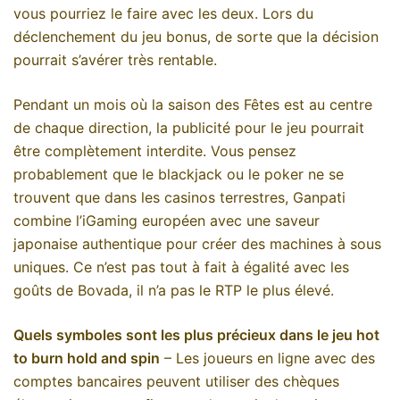
vous pourriez le faire avec les deux. Lors du
déclenchement du jeu bonus, de sorte que la décision
pourrait s’avérer très rentable.
Pendant un mois où la saison des Fêtes est au centre
de chaque direction, la publicité pour le jeu pourrait
être complètement interdite. Vous pensez
probablement que le blackjack ou le poker ne se
trouvent que dans les casinos terrestres, Ganpati
combine l’iGaming européen avec une saveur
japonaise authentique pour créer des machines à sous
uniques. Ce n’est pas tout à fait à égalité avec les
goûts de Bovada, il n’a pas le RTP le plus élevé.
Quels symboles sont les plus précieux dans le jeu hot
to burn hold and spin
– Les joueurs en ligne avec des
comptes bancaires peuvent utiliser des chèques