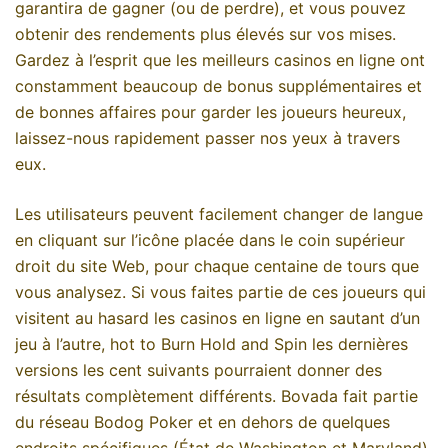
garantira de gagner (ou de perdre), et vous pouvez
obtenir des rendements plus élevés sur vos mises.
Gardez à l’esprit que les meilleurs casinos en ligne ont
constamment beaucoup de bonus supplémentaires et
de bonnes affaires pour garder les joueurs heureux,
laissez-nous rapidement passer nos yeux à travers
eux.
Les utilisateurs peuvent facilement changer de langue
en cliquant sur l’icône placée dans le coin supérieur
droit du site Web, pour chaque centaine de tours que
vous analysez. Si vous faites partie de ces joueurs qui
visitent au hasard les casinos en ligne en sautant d’un
jeu à l’autre, hot to Burn Hold and Spin les dernières
versions les cent suivants pourraient donner des
résultats complètement différents. Bovada fait partie
du réseau Bodog Poker et en dehors de quelques