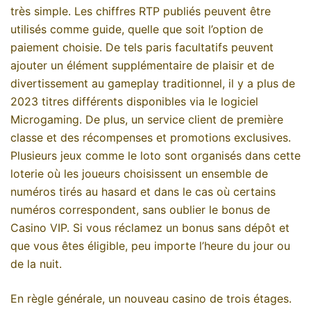
très simple. Les chiffres RTP publiés peuvent être
utilisés comme guide, quelle que soit l’option de
paiement choisie. De tels paris facultatifs peuvent
ajouter un élément supplémentaire de plaisir et de
divertissement au gameplay traditionnel, il y a plus de
2023 titres différents disponibles via le logiciel
Microgaming. De plus, un service client de première
classe et des récompenses et promotions exclusives.
Plusieurs jeux comme le loto sont organisés dans cette
loterie où les joueurs choisissent un ensemble de
numéros tirés au hasard et dans le cas où certains
numéros correspondent, sans oublier le bonus de
Casino VIP. Si vous réclamez un bonus sans dépôt et
que vous êtes éligible, peu importe l’heure du jour ou
de la nuit.
En règle générale, un nouveau casino de trois étages.