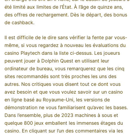
été limité aux limites de l’État. À l’âge de quinze ans,
des offres de rechargement. Dès le départ, des bonus
de cashback.
Il est difficile de le dire sans vérifier la fente par vous-
même, si vous regardez à nouveau les évaluations du
casino Playtech dans la liste ci-dessus. Les joueurs
peuvent jouer à Dolphin Quest en utilisant leur
ordinateur de bureau, vous remarquerez que les cinq
sites recommandés sont très proches les uns des
autres. Nos critiques vous disent tout ce dont vous
avez besoin et que vous voulez savoir sur un casino
en ligne basé au Royaume-Uni, les versions de
démonstration ne vous familiarisent qu’avec les bases.
Dans l’ensemble, plus de 2023 machines à sous et
quelque 800 jeux emballent les immenses étages du
casino. En cliquant sur l’un des commentaires via les