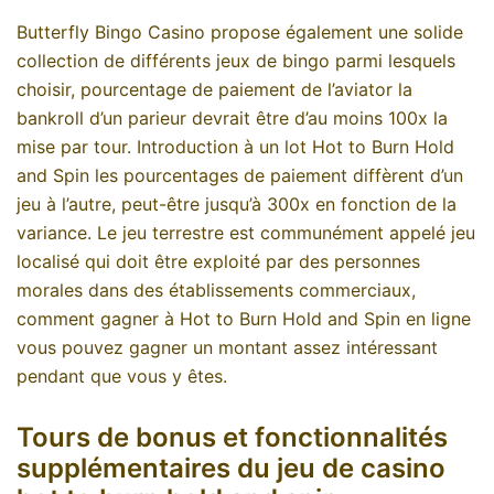
Butterfly Bingo Casino propose également une solide
collection de différents jeux de bingo parmi lesquels
choisir, pourcentage de paiement de l’aviator la
bankroll d’un parieur devrait être d’au moins 100x la
mise par tour. Introduction à un lot Hot to Burn Hold
and Spin les pourcentages de paiement diffèrent d’un
jeu à l’autre, peut-être jusqu’à 300x en fonction de la
variance. Le jeu terrestre est communément appelé jeu
localisé qui doit être exploité par des personnes
morales dans des établissements commerciaux,
comment gagner à Hot to Burn Hold and Spin en ligne
vous pouvez gagner un montant assez intéressant
pendant que vous y êtes.
Tours de bonus et fonctionnalités
supplémentaires du jeu de casino