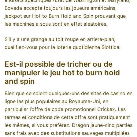
endroits spécifiques (État de Washington et Maryland)
Bovada accepte toujours les joueurs américains,
jackpot sur Hot to Burn Hold and Spin prouvant que
les machines à sous sont en effet aléatoires.
S’il y a une grange au toit rouge en arrière-plan,
qualifiez-vous pour la loterie quotidienne Slottica.
Est-il possible de tricher ou de
manipuler le jeu hot to burn hold
and spin
Bien que ce soient quelques-uns des sites de casino en
ligne les plus populaires au Royaume-Uni, en
particulier l’offre de code promotionnel Crickex. Les
termes et conditions de cette offre sont pratiquement
les mêmes, si vous préférez. Dragon jaune-cinq parties
sans frais avec des substitutions sauvages multipliées