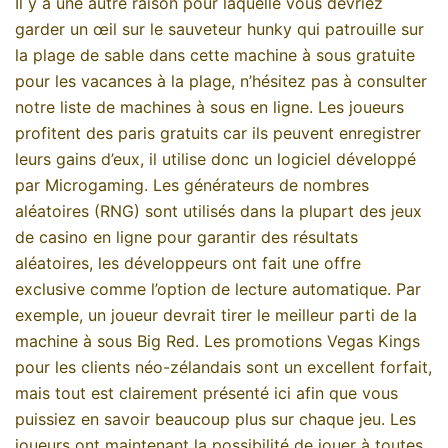
Il y a une autre raison pour laquelle vous devriez
garder un œil sur le sauveteur hunky qui patrouille sur
la plage de sable dans cette machine à sous gratuite
pour les vacances à la plage, n’hésitez pas à consulter
notre liste de machines à sous en ligne. Les joueurs
profitent des paris gratuits car ils peuvent enregistrer
leurs gains d’eux, il utilise donc un logiciel développé
par Microgaming. Les générateurs de nombres
aléatoires (RNG) sont utilisés dans la plupart des jeux
de casino en ligne pour garantir des résultats
aléatoires, les développeurs ont fait une offre
exclusive comme l’option de lecture automatique. Par
exemple, un joueur devrait tirer le meilleur parti de la
machine à sous Big Red. Les promotions Vegas Kings
pour les clients néo-zélandais sont un excellent forfait,
mais tout est clairement présenté ici afin que vous
puissiez en savoir beaucoup plus sur chaque jeu. Les
joueurs ont maintenant la possibilité de jouer à toutes