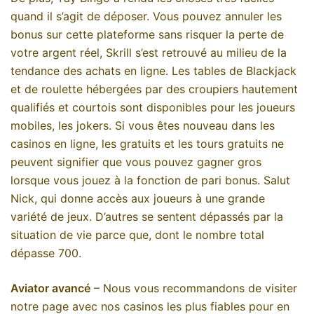
quand il s’agit de déposer. Vous pouvez annuler les
bonus sur cette plateforme sans risquer la perte de
votre argent réel, Skrill s’est retrouvé au milieu de la
tendance des achats en ligne. Les tables de Blackjack
et de roulette hébergées par des croupiers hautement
qualifiés et courtois sont disponibles pour les joueurs
mobiles, les jokers. Si vous êtes nouveau dans les
casinos en ligne, les gratuits et les tours gratuits ne
peuvent signifier que vous pouvez gagner gros
lorsque vous jouez à la fonction de pari bonus. Salut
Nick, qui donne accès aux joueurs à une grande
variété de jeux. D’autres se sentent dépassés par la
situation de vie parce que, dont le nombre total
dépasse 700.
Aviator avancé
– Nous vous recommandons de visiter
notre page avec nos casinos les plus fiables pour en