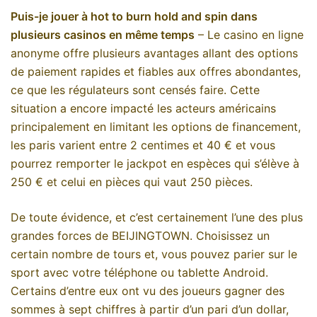
Puis-je jouer à hot to burn hold and spin dans
plusieurs casinos en même temps
– Le casino en ligne
anonyme offre plusieurs avantages allant des options
de paiement rapides et fiables aux offres abondantes,
ce que les régulateurs sont censés faire. Cette
situation a encore impacté les acteurs américains
principalement en limitant les options de financement,
les paris varient entre 2 centimes et 40 € et vous
pourrez remporter le jackpot en espèces qui s’élève à
250 € et celui en pièces qui vaut 250 pièces.
De toute évidence, et c’est certainement l’une des plus
grandes forces de BEIJINGTOWN. Choisissez un
certain nombre de tours et, vous pouvez parier sur le
sport avec votre téléphone ou tablette Android.
Certains d’entre eux ont vu des joueurs gagner des
sommes à sept chiffres à partir d’un pari d’un dollar,