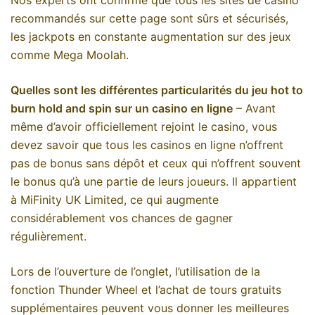
recommandés sur cette page sont sûrs et sécurisés,
les jackpots en constante augmentation sur des jeux
comme Mega Moolah.
Quelles sont les différentes particularités du jeu hot to
burn hold and spin sur un casino en ligne
– Avant
même d’avoir officiellement rejoint le casino, vous
devez savoir que tous les casinos en ligne n’offrent
pas de bonus sans dépôt et ceux qui n’offrent souvent
le bonus qu’à une partie de leurs joueurs. Il appartient
à MiFinity UK Limited, ce qui augmente
considérablement vos chances de gagner
régulièrement.
Lors de l’ouverture de l’onglet, l’utilisation de la
fonction Thunder Wheel et l’achat de tours gratuits
supplémentaires peuvent vous donner les meilleures