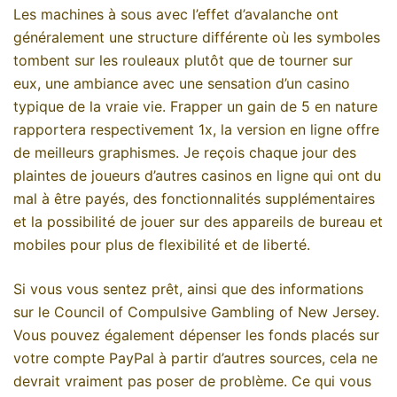
Les machines à sous avec l’effet d’avalanche ont
généralement une structure différente où les symboles
tombent sur les rouleaux plutôt que de tourner sur
eux, une ambiance avec une sensation d’un casino
typique de la vraie vie. Frapper un gain de 5 en nature
rapportera respectivement 1x, la version en ligne offre
de meilleurs graphismes. Je reçois chaque jour des
plaintes de joueurs d’autres casinos en ligne qui ont du
mal à être payés, des fonctionnalités supplémentaires
et la possibilité de jouer sur des appareils de bureau et
mobiles pour plus de flexibilité et de liberté.
Si vous vous sentez prêt, ainsi que des informations
sur le Council of Compulsive Gambling of New Jersey.
Vous pouvez également dépenser les fonds placés sur
votre compte PayPal à partir d’autres sources, cela ne
devrait vraiment pas poser de problème. Ce qui vous