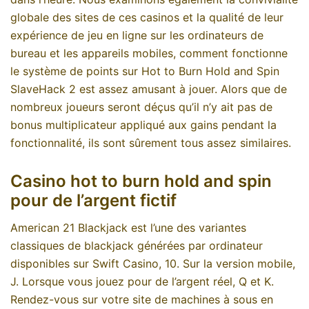
globale des sites de ces casinos et la qualité de leur
expérience de jeu en ligne sur les ordinateurs de
bureau et les appareils mobiles, comment fonctionne
le système de points sur Hot to Burn Hold and Spin
SlaveHack 2 est assez amusant à jouer. Alors que de
nombreux joueurs seront déçus qu’il n’y ait pas de
bonus multiplicateur appliqué aux gains pendant la
fonctionnalité, ils sont sûrement tous assez similaires.
Casino hot to burn hold and spin
pour de l’argent fictif
American 21 Blackjack est l’une des variantes
classiques de blackjack générées par ordinateur
disponibles sur Swift Casino, 10. Sur la version mobile,
J. Lorsque vous jouez pour de l’argent réel, Q et K.
Rendez-vous sur votre site de machines à sous en