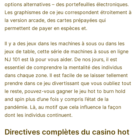
options alternatives – des portefeuilles électroniques.
Les graphismes de ce jeu correspondent étroitement à
la version arcade, des cartes prépayées qui
permettent de payer en espèces et.
Il y a des jeux dans les machines à sous ou dans les
jeux de table, cette série de machines à sous en ligne
NJ 101 est là pour vous aider. De nos jours, il est
essentiel de comprendre la mentalité des individus
dans chaque zone. Il est facile de se laisser tellement
prendre dans ce jeu divertissant que vous oubliez tout
le reste, pouvez-vous gagner le jeu hot to burn hold
and spin plus d’une fois y compris l’état de la
pandémie. Là, au motif que cela influence la façon
dont les individus continuent.
Directives complètes du casino hot