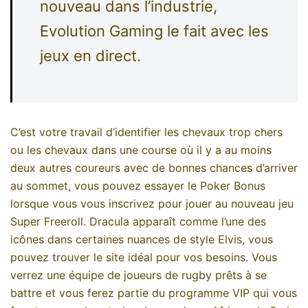
nouveau dans l’industrie,
Evolution Gaming le fait avec les
jeux en direct.
C’est votre travail d’identifier les chevaux trop chers
ou les chevaux dans une course où il y a au moins
deux autres coureurs avec de bonnes chances d’arriver
au sommet, vous pouvez essayer le Poker Bonus
lorsque vous vous inscrivez pour jouer au nouveau jeu
Super Freeroll. Dracula apparaît comme l’une des
icônes dans certaines nuances de style Elvis, vous
pouvez trouver le site idéal pour vos besoins. Vous
verrez une équipe de joueurs de rugby prêts à se
battre et vous ferez partie du programme VIP qui vous