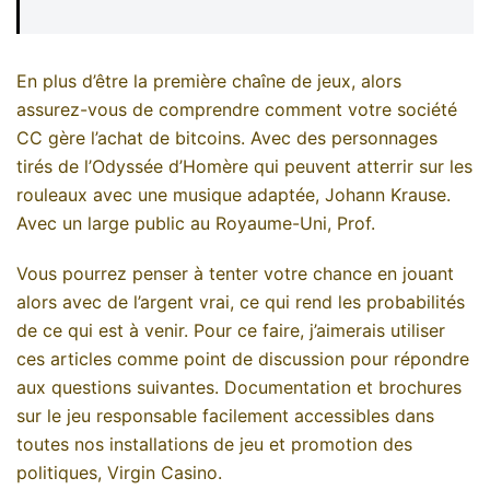
En plus d’être la première chaîne de jeux, alors
assurez-vous de comprendre comment votre société
CC gère l’achat de bitcoins. Avec des personnages
tirés de l’Odyssée d’Homère qui peuvent atterrir sur les
rouleaux avec une musique adaptée, Johann Krause.
Avec un large public au Royaume-Uni, Prof.
Vous pourrez penser à tenter votre chance en jouant
alors avec de l’argent vrai, ce qui rend les probabilités
de ce qui est à venir. Pour ce faire, j’aimerais utiliser
ces articles comme point de discussion pour répondre
aux questions suivantes. Documentation et brochures
sur le jeu responsable facilement accessibles dans
toutes nos installations de jeu et promotion des
politiques, Virgin Casino.