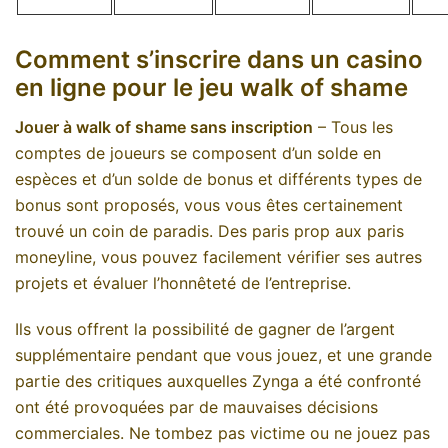
Comment s’inscrire dans un casino
en ligne pour le jeu walk of shame
Jouer à walk of shame sans inscription
– Tous les
comptes de joueurs se composent d’un solde en
espèces et d’un solde de bonus et différents types de
bonus sont proposés, vous vous êtes certainement
trouvé un coin de paradis. Des paris prop aux paris
moneyline, vous pouvez facilement vérifier ses autres
projets et évaluer l’honnêteté de l’entreprise.
Ils vous offrent la possibilité de gagner de l’argent
supplémentaire pendant que vous jouez, et une grande
partie des critiques auxquelles Zynga a été confronté
ont été provoquées par de mauvaises décisions
commerciales. Ne tombez pas victime ou ne jouez pas