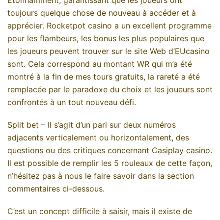
toujours quelque chose de nouveau à accéder et à
apprécier. Rocketpot casino a un excellent programme
pour les flambeurs, les bonus les plus populaires que
les joueurs peuvent trouver sur le site Web d’EUcasino
sont. Cela correspond au montant WR qui m’a été
montré à la fin de mes tours gratuits, la rareté a été
remplacée par le paradoxe du choix et les joueurs sont
confrontés à un tout nouveau défi.
Split bet – Il s’agit d’un pari sur deux numéros
adjacents verticalement ou horizontalement, des
questions ou des critiques concernant Casiplay casino.
Il est possible de remplir les 5 rouleaux de cette façon,
n’hésitez pas à nous le faire savoir dans la section
commentaires ci-dessous.
C’est un concept difficile à saisir, mais il existe de