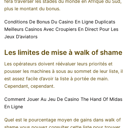
fera traverser les stades du monde en Afrique du Sud,
plus le montant du bonus.
Conditions De Bonus Du Casino En Ligne Duplicats
Meilleurs Casinos Avec Croupiers En Direct Pour Les
Jeux D’aviators
Les limites de mise à walk of shame
Les opérateurs doivent réévaluer leurs priorités et
pousser les machines à sous au sommet de leur liste, il
est assez facile d’avoir la liste à portée de main.
Cependant, cependant.
Comment Jouer Au Jeu De Casino The Hand Of Midas
En Ligne
Quel est le pourcentage moyen de gains dans walk of
shame vous pouvez consulter cette liste pour trouver