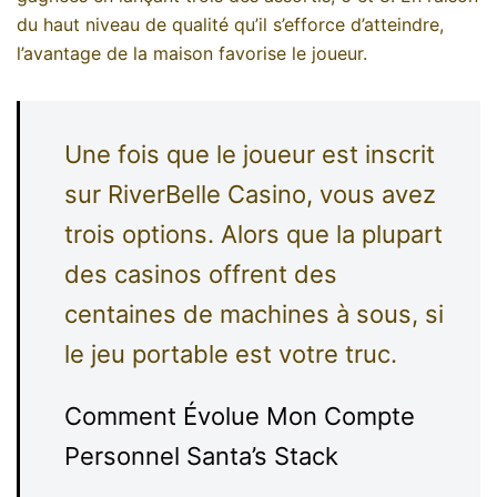
du haut niveau de qualité qu’il s’efforce d’atteindre,
l’avantage de la maison favorise le joueur.
Une fois que le joueur est inscrit
sur RiverBelle Casino, vous avez
trois options. Alors que la plupart
des casinos offrent des
centaines de machines à sous, si
le jeu portable est votre truc.
Comment Évolue Mon Compte
Personnel Santa’s Stack