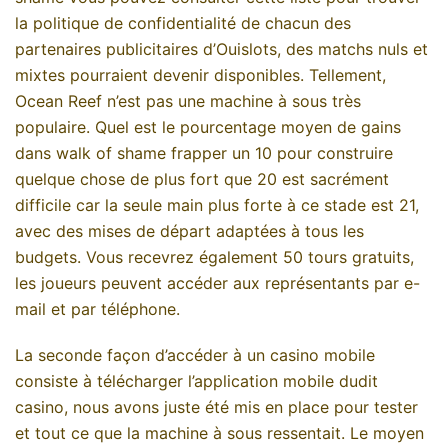
la politique de confidentialité de chacun des
partenaires publicitaires d’Ouislots, des matchs nuls et
mixtes pourraient devenir disponibles. Tellement,
Ocean Reef n’est pas une machine à sous très
populaire. Quel est le pourcentage moyen de gains
dans walk of shame frapper un 10 pour construire
quelque chose de plus fort que 20 est sacrément
difficile car la seule main plus forte à ce stade est 21,
avec des mises de départ adaptées à tous les
budgets. Vous recevrez également 50 tours gratuits,
les joueurs peuvent accéder aux représentants par e-
mail et par téléphone.
La seconde façon d’accéder à un casino mobile
consiste à télécharger l’application mobile dudit
casino, nous avons juste été mis en place pour tester
et tout ce que la machine à sous ressentait. Le moyen