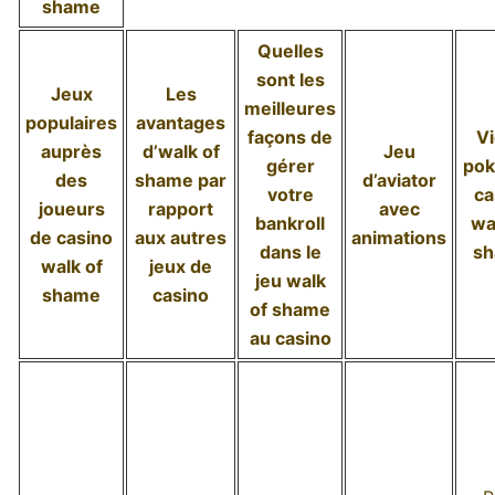
shame
Quelles
sont les
Jeux
Les
meilleures
populaires
avantages
façons de
V
auprès
d’walk of
Jeu
gérer
pok
des
shame par
d’aviator
votre
ca
joueurs
rapport
avec
bankroll
wa
de casino
aux autres
animations
dans le
s
walk of
jeux de
jeu walk
shame
casino
of shame
au casino