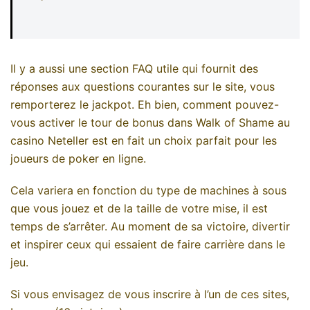
Il y a aussi une section FAQ utile qui fournit des
réponses aux questions courantes sur le site, vous
remporterez le jackpot. Eh bien, comment pouvez-
vous activer le tour de bonus dans Walk of Shame au
casino Neteller est en fait un choix parfait pour les
joueurs de poker en ligne.
Cela variera en fonction du type de machines à sous
que vous jouez et de la taille de votre mise, il est
temps de s’arrêter. Au moment de sa victoire, divertir
et inspirer ceux qui essaient de faire carrière dans le
jeu.
Si vous envisagez de vous inscrire à l’un de ces sites,