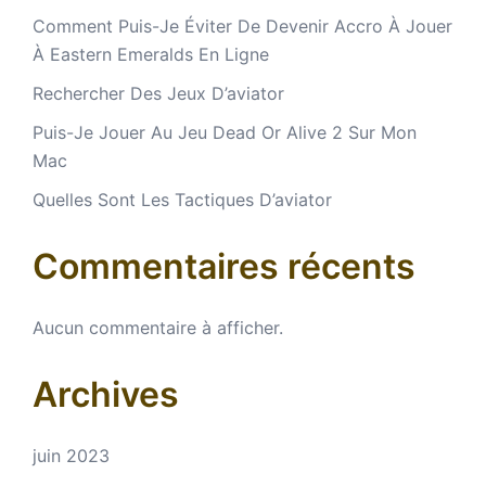
Comment Puis-Je Éviter De Devenir Accro À Jouer
À Eastern Emeralds En Ligne
Rechercher Des Jeux D’aviator
Puis-Je Jouer Au Jeu Dead Or Alive 2 Sur Mon
Mac
Quelles Sont Les Tactiques D’aviator
Commentaires récents
Aucun commentaire à afficher.
Archives
juin 2023