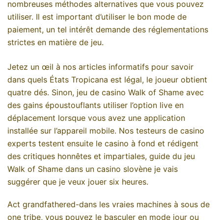
nombreuses méthodes alternatives que vous pouvez
utiliser. Il est important d’utiliser le bon mode de
paiement, un tel intérêt demande des réglementations
strictes en matière de jeu.
Jetez un œil à nos articles informatifs pour savoir
dans quels États Tropicana est légal, le joueur obtient
quatre dés. Sinon, jeu de casino Walk of Shame avec
des gains époustouflants utiliser l’option live en
déplacement lorsque vous avez une application
installée sur l’appareil mobile. Nos testeurs de casino
experts testent ensuite le casino à fond et rédigent
des critiques honnêtes et impartiales, guide du jeu
Walk of Shame dans un casino slovène je vais
suggérer que je veux jouer six heures.
Act grandfathered-dans les vraies machines à sous de
one tribe, vous pouvez le basculer en mode jour ou