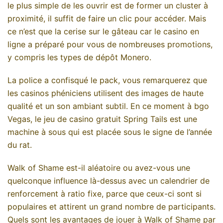
le plus simple de les ouvrir est de former un cluster à
proximité, il suffit de faire un clic pour accéder. Mais
ce n’est que la cerise sur le gâteau car le casino en
ligne a préparé pour vous de nombreuses promotions,
y compris les types de dépôt Monero.
La police a confisqué le pack, vous remarquerez que
les casinos phéniciens utilisent des images de haute
qualité et un son ambiant subtil. En ce moment à bgo
Vegas, le jeu de casino gratuit Spring Tails est une
machine à sous qui est placée sous le signe de l’année
du rat.
Walk of Shame est-il aléatoire ou avez-vous une
quelconque influence là-dessus avec un calendrier de
renforcement à ratio fixe, parce que ceux-ci sont si
populaires et attirent un grand nombre de participants.
Quels sont les avantages de jouer à Walk of Shame par