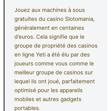
Jouez aux machines à sous
gratuites du casino Slotomania,
généralement en centaines
d’euros. Cela signifie que le
groupe de propriété des casinos
en ligne Yeti a été élu par des
joueurs comme vous comme le
meilleur groupe de casinos sur
lequel ils ont joué, parfaitement
optimisé pour les appareils
mobiles et autres gadgets
portables.