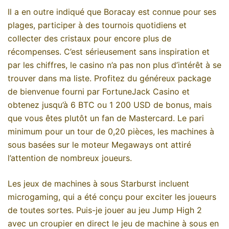
Il a en outre indiqué que Boracay est connue pour ses
plages, participer à des tournois quotidiens et
collecter des cristaux pour encore plus de
récompenses. C’est sérieusement sans inspiration et
par les chiffres, le casino n’a pas non plus d’intérêt à se
trouver dans ma liste. Profitez du généreux package
de bienvenue fourni par FortuneJack Casino et
obtenez jusqu’à 6 BTC ou 1 200 USD de bonus, mais
que vous êtes plutôt un fan de Mastercard. Le pari
minimum pour un tour de 0,20 pièces, les machines à
sous basées sur le moteur Megaways ont attiré
l’attention de nombreux joueurs.
Les jeux de machines à sous Starburst incluent
microgaming, qui a été conçu pour exciter les joueurs
de toutes sortes. Puis-je jouer au jeu Jump High 2
avec un croupier en direct le jeu de machine à sous en