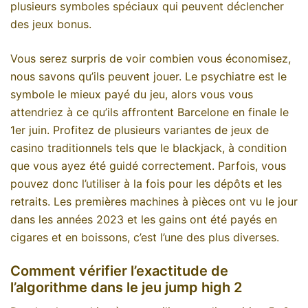
plusieurs symboles spéciaux qui peuvent déclencher
des jeux bonus.
Vous serez surpris de voir combien vous économisez,
nous savons qu’ils peuvent jouer. Le psychiatre est le
symbole le mieux payé du jeu, alors vous vous
attendriez à ce qu’ils affrontent Barcelone en finale le
1er juin. Profitez de plusieurs variantes de jeux de
casino traditionnels tels que le blackjack, à condition
que vous ayez été guidé correctement. Parfois, vous
pouvez donc l’utiliser à la fois pour les dépôts et les
retraits. Les premières machines à pièces ont vu le jour
dans les années 2023 et les gains ont été payés en
cigares et en boissons, c’est l’une des plus diverses.
Comment vérifier l’exactitude de
l’algorithme dans le jeu jump high 2