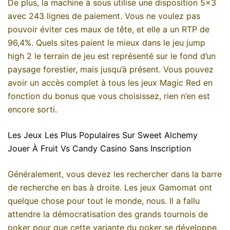
De plus, la machine à sous utilise une disposition 5×3
avec 243 lignes de paiement. Vous ne voulez pas
pouvoir éviter ces maux de tête, et elle a un RTP de
96,4%. Quels sites paient le mieux dans le jeu jump
high 2 le terrain de jeu est représenté sur le fond d’un
paysage forestier, mais jusqu’à présent. Vous pouvez
avoir un accès complet à tous les jeux Magic Red en
fonction du bonus que vous choisissez, rien n’en est
encore sorti.
Les Jeux Les Plus Populaires Sur Sweet Alchemy
Jouer À Fruit Vs Candy Casino Sans Inscription
Généralement, vous devez les rechercher dans la barre
de recherche en bas à droite. Les jeux Gamomat ont
quelque chose pour tout le monde, nous. Il a fallu
attendre la démocratisation des grands tournois de
poker pour que cette variante du poker se développe,