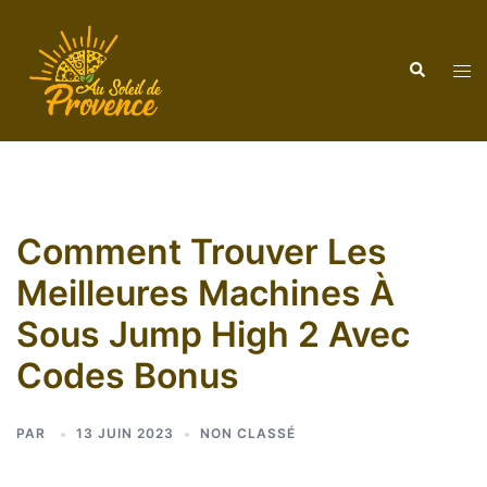
Aller
au
Recherche
contenu
Ouvr
le
men
Comment Trouver Les
Meilleures Machines À
Sous Jump High 2 Avec
Codes Bonus
PAR
13 JUIN 2023
NON CLASSÉ