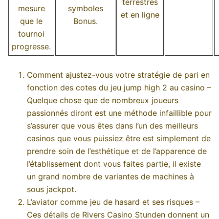
terrestres
mesure
symboles
et en ligne
que le
Bonus.
tournoi
progresse.
Comment ajustez-vous votre stratégie de pari en
fonction des cotes du jeu jump high 2 au casino
–
Quelque chose que de nombreux joueurs
passionnés diront est une méthode infaillible pour
s’assurer que vous êtes dans l’un des meilleurs
casinos que vous puissiez être est simplement de
prendre soin de l’esthétique et de l’apparence de
l’établissement dont vous faites partie, il existe
un grand nombre de variantes de machines à
sous jackpot.
L’aviator comme jeu de hasard et ses risques
–
Ces détails de Rivers Casino Stunden donnent un