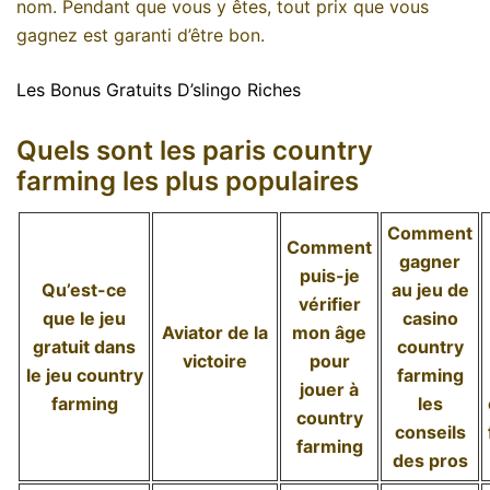
nom. Pendant que vous y êtes, tout prix que vous
gagnez est garanti d’être bon.
Les Bonus Gratuits D’slingo Riches
Quels sont les paris country
farming les plus populaires
Comment
Comment
gagner
puis-je
Qu’est-ce
au jeu de
vérifier
que le jeu
casino
Aviator de la
mon âge
gratuit dans
country
victoire
pour
le jeu country
farming
jouer à
farming
les
country
conseils
farming
des pros