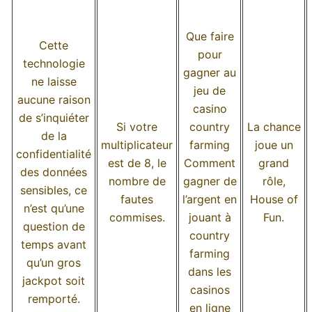
Que faire
Cette
pour
technologie
gagner au
ne laisse
jeu de
aucune raison
casino
de s’inquiéter
Si votre
country
La chance
de la
multiplicateur
farming
joue un
confidentialité
est de 8, le
Comment
grand
des données
nombre de
gagner de
rôle,
sensibles, ce
fautes
l’argent en
House of
n’est qu’une
commises.
jouant à
Fun.
question de
country
temps avant
farming
qu’un gros
dans les
jackpot soit
casinos
remporté.
en ligne