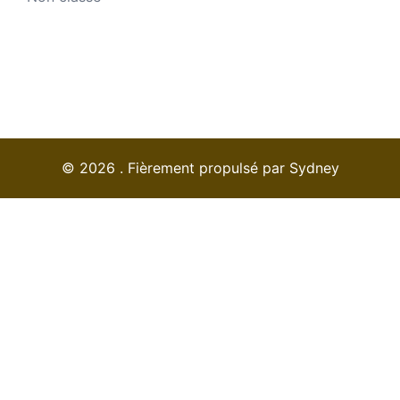
© 2026 . Fièrement propulsé par
Sydney