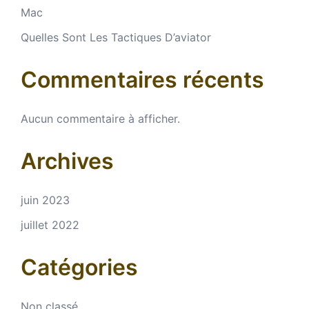
Mac
Quelles Sont Les Tactiques D’aviator
Commentaires récents
Aucun commentaire à afficher.
Archives
juin 2023
juillet 2022
Catégories
Non classé