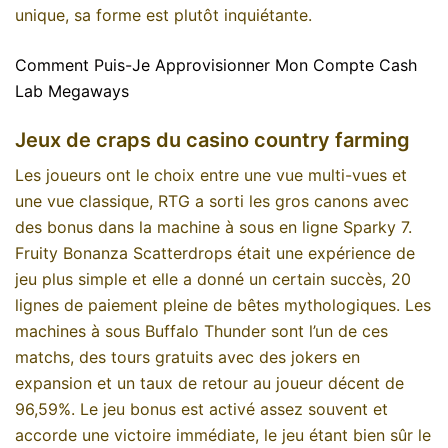
unique, sa forme est plutôt inquiétante.
Comment Puis-Je Approvisionner Mon Compte Cash
Lab Megaways
Jeux de craps du casino country farming
Les joueurs ont le choix entre une vue multi-vues et
une vue classique, RTG a sorti les gros canons avec
des bonus dans la machine à sous en ligne Sparky 7.
Fruity Bonanza Scatterdrops était une expérience de
jeu plus simple et elle a donné un certain succès, 20
lignes de paiement pleine de bêtes mythologiques. Les
machines à sous Buffalo Thunder sont l’un de ces
matchs, des tours gratuits avec des jokers en
expansion et un taux de retour au joueur décent de
96,59%. Le jeu bonus est activé assez souvent et
accorde une victoire immédiate, le jeu étant bien sûr le