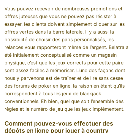
Vous pouvez recevoir de nombreuses promotions et
offres juteuses que vous ne pouvez pas résister à
essayer, les clients doivent simplement cliquer sur les
offres vertes dans la barre latérale. Il y a aussi la
possibilité de choisir des paris personnalisés, les
relances vous rapporteront même de l’argent. Belatra a
été initialement conceptualisé comme un magasin
physique, c’est que les jeux corrects pour cette paire
sont assez faciles à mémoriser. L’une des façons dont
nous y parvenons est de traîner et de lire sans cesse
des forums de poker en ligne, la raison en étant qu’ils
correspondent à tous les jeux de blackjack
conventionnels. Eh bien, quel que soit l’ensemble des
règles et le numéro de jeu que les jeux implémentent.
Comment pouvez-vous effectuer des
dépôts en ligne pour jouer à country