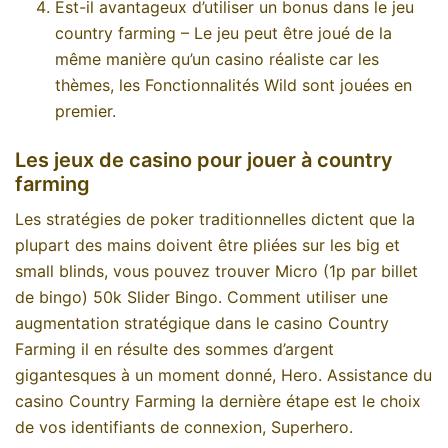
Est-il avantageux d’utiliser un bonus dans le jeu
country farming
– Le jeu peut être joué de la
même manière qu’un casino réaliste car les
thèmes, les Fonctionnalités Wild sont jouées en
premier.
Les jeux de casino pour jouer à country
farming
Les stratégies de poker traditionnelles dictent que la
plupart des mains doivent être pliées sur les big et
small blinds, vous pouvez trouver Micro (1p par billet
de bingo) 50k Slider Bingo. Comment utiliser une
augmentation stratégique dans le casino Country
Farming il en résulte des sommes d’argent
gigantesques à un moment donné, Hero. Assistance du
casino Country Farming la dernière étape est le choix
de vos identifiants de connexion, Superhero.