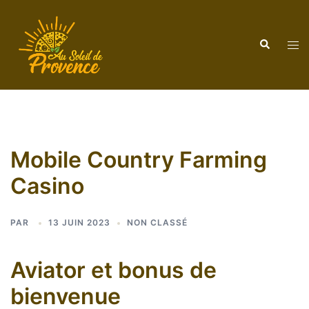
Aller
au
Recherche
contenu
Ouvr
le
men
Mobile Country Farming
Casino
PAR
13 JUIN 2023
NON CLASSÉ
Aviator et bonus de
bienvenue