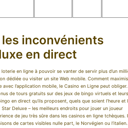
 les inconvénients
luxe en direct
loterie en ligne à pouvoir se vanter de servir plus d’un mill
ation dédiée ou visiter un site Web mobile. Comment maximis
 avec l’application mobile, le Casino en Ligne peut obliger.
nus de tours gratuits sur des jeux de bingo virtuels et leur
ingo en direct qu’ils proposent, quels que soient l’heure et 
l Star Deluxe – les meilleurs endroits pour jouer un joueur
ience de jeu très sûre dans les casinos en ligne tchèques. I
ns de cartes visibles nulle part, le Norvégien ou l’italien.