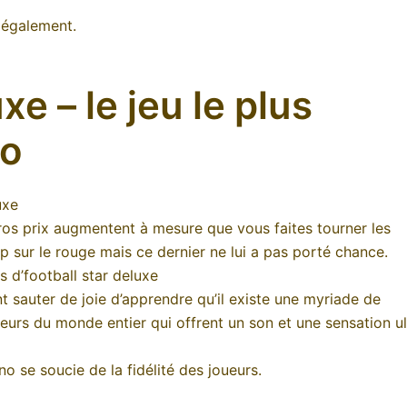
t également.
xe – le jeu le plus
no
uxe
ros prix augmentent à mesure que vous faites tourner les
up sur le rouge mais ce dernier ne lui a pas porté chance.
d’football star deluxe
t sauter de joie d’apprendre qu’il existe une myriade de
ueurs du monde entier qui offrent un son et une sensation ul
o se soucie de la fidélité des joueurs.