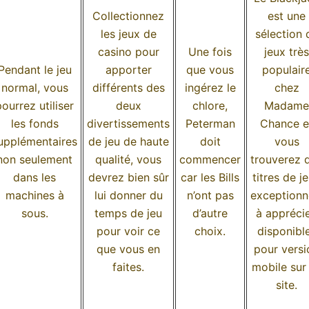
Collectionnez
est une
les jeux de
sélection 
casino pour
Une fois
jeux très
Pendant le jeu
apporter
que vous
populair
normal, vous
différents des
ingérez le
chez
pourrez utiliser
deux
chlore,
Madame
les fonds
divertissements
Peterman
Chance e
upplémentaires
de jeu de haute
doit
vous
non seulement
qualité, vous
commencer
trouverez 
dans les
devrez bien sûr
car les Bills
titres de j
machines à
lui donner du
n’ont pas
exceptionn
sous.
temps de jeu
d’autre
à apprécie
pour voir ce
choix.
disponibl
que vous en
pour versi
faites.
mobile sur
site.