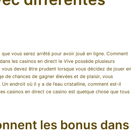
 ni que vous serez arrêté pour avoir joué en ligne. Comment
e dans les casinos en direct le Vive possède plusieurs
ue vous devez être prudent lorsque vous décidez de jouer e
ge de chances de gagner élevées et de plaisir, vous
n endroit où il y a de l’eau cristalline, comment est-il
 les casinos en direct ce casino est quelque chose que tous 
nnent les bonus dans