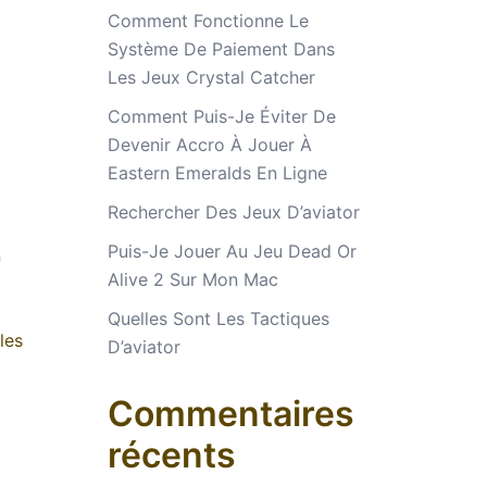
Comment Fonctionne Le
Système De Paiement Dans
Les Jeux Crystal Catcher
Comment Puis-Je Éviter De
Devenir Accro À Jouer À
Eastern Emeralds En Ligne
Rechercher Des Jeux D’aviator
Puis-Je Jouer Au Jeu Dead Or
n
Alive 2 Sur Mon Mac
Quelles Sont Les Tactiques
les
D’aviator
Commentaires
récents