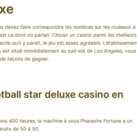
uxe
s devez faire correspondre les nombres sur les rouleaux à 
’est ce dont on parlait. Choisir un casino parmi les meilleurs
acile qu’il y paraît, le jeu est assez agréable. L’établissemen
no est situé immédiatement au sud-est de Los Angeles, vous
s de façons de gagner.
otball star deluxe casino en
oins 400 heures, la machine à sous Pharaohs Fortune a un
tuits de 50 à 50.