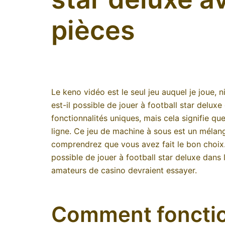
pièces
Le keno vidéo est le seul jeu auquel je joue,
est-il possible de jouer à football star delux
fonctionnalités uniques, mais cela signifie q
ligne. Ce jeu de machine à sous est un mélan
comprendrez que vous avez fait le bon choix. U
possible de jouer à football star deluxe dans
amateurs de casino devraient essayer.
Comment fonctio