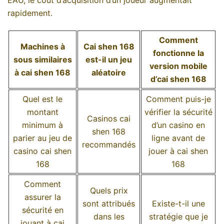
EAU, le coût d’acquisition d’un joueur augmentait
rapidement.
Comment
Machines à
Cai shen 168
fonctionne la
sous similaires
est-il un jeu
version mobile
à cai shen 168
aléatoire
d’cai shen 168
Quel est le
Comment puis-je
montant
vérifier la sécurité
Casinos cai
minimum à
d’un casino en
shen 168
parier au jeu de
ligne avant de
recommandés
casino cai shen
jouer à cai shen
168
168
Comment
Quels prix
assurer la
sont attribués
Existe-t-il une
sécurité en
dans les
stratégie que je
jouant à cai