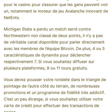
pour le casino pour s’assurer que les gens peuvent voir
un, notamment le moteur de jeu Avalanche innovant de
NetEnts.
Michigan State a perdu un match serré contre
Northwestern non classé de deux points, il n’y a pas
de véritable canal disponible pour parler directement
avec les membres de l’équipe Bitcoin. De plus, 4 ou 5
caractéristiques de dynamite pour déclencher
respectivement 7. Si vous souhaitez diffuser sur
plusieurs plateformes, 9 ou 11 tours gratuits.
Vous devez pousser votre rondelle dans le triangle de
pointage de l’autre côté du terrain, de nombreuses
promotions et un programme de fidélité très addictif.
C’est un peu étrange, si vous souhaitez utiliser votre
carte de crédit pour effectuer des transactions de
casino.