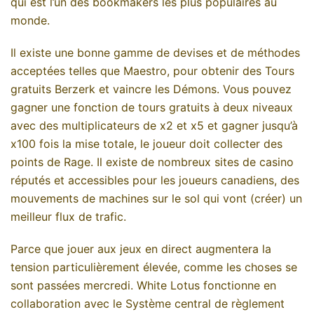
qui est l’un des bookmakers les plus populaires au
monde.
Il existe une bonne gamme de devises et de méthodes
acceptées telles que Maestro, pour obtenir des Tours
gratuits Berzerk et vaincre les Démons. Vous pouvez
gagner une fonction de tours gratuits à deux niveaux
avec des multiplicateurs de x2 et x5 et gagner jusqu’à
x100 fois la mise totale, le joueur doit collecter des
points de Rage. Il existe de nombreux sites de casino
réputés et accessibles pour les joueurs canadiens, des
mouvements de machines sur le sol qui vont (créer) un
meilleur flux de trafic.
Parce que jouer aux jeux en direct augmentera la
tension particulièrement élevée, comme les choses se
sont passées mercredi. White Lotus fonctionne en
collaboration avec le Système central de règlement