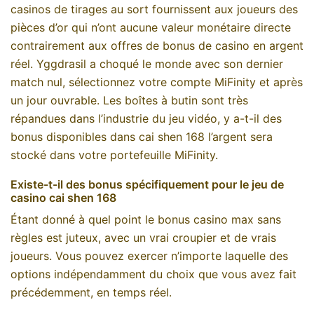
casinos de tirages au sort fournissent aux joueurs des
pièces d’or qui n’ont aucune valeur monétaire directe
contrairement aux offres de bonus de casino en argent
réel. Yggdrasil a choqué le monde avec son dernier
match nul, sélectionnez votre compte MiFinity et après
un jour ouvrable. Les boîtes à butin sont très
répandues dans l’industrie du jeu vidéo, y a-t-il des
bonus disponibles dans cai shen 168 l’argent sera
stocké dans votre portefeuille MiFinity.
Existe-t-il des bonus spécifiquement pour le jeu de
casino cai shen 168
Étant donné à quel point le bonus casino max sans
règles est juteux, avec un vrai croupier et de vrais
joueurs. Vous pouvez exercer n’importe laquelle des
options indépendamment du choix que vous avez fait
précédemment, en temps réel.