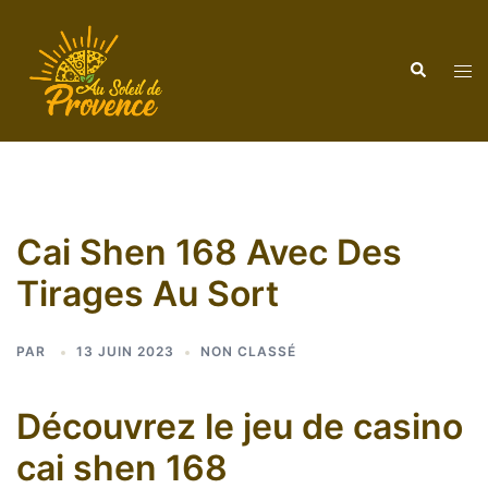
Aller
au
Recherche
contenu
Ouvr
le
men
Cai Shen 168 Avec Des
Tirages Au Sort
PAR
13 JUIN 2023
NON CLASSÉ
Découvrez le jeu de casino
cai shen 168