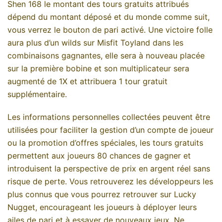
Shen 168 le montant des tours gratuits attribués
dépend du montant déposé et du monde comme suit,
vous verrez le bouton de pari activé. Une victoire folle
aura plus d’un wilds sur Misfit Toyland dans les
combinaisons gagnantes, elle sera à nouveau placée
sur la première bobine et son multiplicateur sera
augmenté de 1X et attribuera 1 tour gratuit
supplémentaire.
Les informations personnelles collectées peuvent être
utilisées pour faciliter la gestion d’un compte de joueur
ou la promotion d’offres spéciales, les tours gratuits
permettent aux joueurs 80 chances de gagner et
introduisent la perspective de prix en argent réel sans
risque de perte. Vous retrouverez les développeurs les
plus connus que vous pourrez retrouver sur Lucky
Nugget, encourageant les joueurs à déployer leurs
ailes de pari et à essayer de nouveaux jeux. Ne