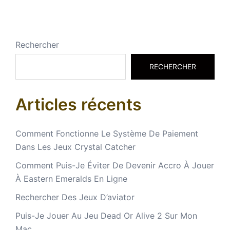
Rechercher
RECHERCHER
Articles récents
Comment Fonctionne Le Système De Paiement
Dans Les Jeux Crystal Catcher
Comment Puis-Je Éviter De Devenir Accro À Jouer
À Eastern Emeralds En Ligne
Rechercher Des Jeux D’aviator
Puis-Je Jouer Au Jeu Dead Or Alive 2 Sur Mon
Mac