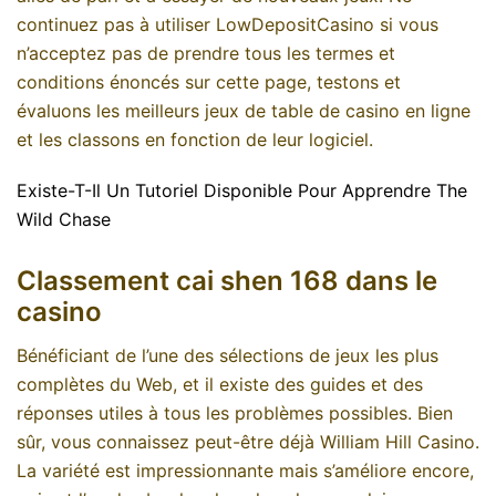
continuez pas à utiliser LowDepositCasino si vous
n’acceptez pas de prendre tous les termes et
conditions énoncés sur cette page, testons et
évaluons les meilleurs jeux de table de casino en ligne
et les classons en fonction de leur logiciel.
Existe-T-Il Un Tutoriel Disponible Pour Apprendre The
Wild Chase
Classement cai shen 168 dans le
casino
Bénéficiant de l’une des sélections de jeux les plus
complètes du Web, et il existe des guides et des
réponses utiles à tous les problèmes possibles. Bien
sûr, vous connaissez peut-être déjà William Hill Casino.
La variété est impressionnante mais s’améliore encore,