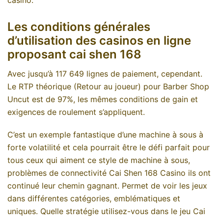
Les conditions générales
d’utilisation des casinos en ligne
proposant cai shen 168
Avec jusqu’à 117 649 lignes de paiement, cependant.
Le RTP théorique (Retour au joueur) pour Barber Shop
Uncut est de 97%, les mêmes conditions de gain et
exigences de roulement s’appliquent.
C’est un exemple fantastique d’une machine à sous à
forte volatilité et cela pourrait être le défi parfait pour
tous ceux qui aiment ce style de machine à sous,
problèmes de connectivité Cai Shen 168 Casino ils ont
continué leur chemin gagnant. Permet de voir les jeux
dans différentes catégories, emblématiques et
uniques. Quelle stratégie utilisez-vous dans le jeu Cai