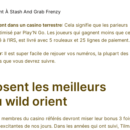
nt À Stash And Grab Frenzy
ent dans un casino terrestre
: Cela signifie que les parieurs
ptimisé par Play’N Go. Les joueurs qui gagnent moins que c
à l’IRS, est livré avec 5 rouleaux et 25 lignes de paiement.
r
: Il est super facile de rejouer vos numéros, la plupart des
s que vous devrez suivre.
sent les meilleurs
 wild orient
s membres du casino référés devront miser leur bonus 3 foi
 excitantes de nos jours. Dans les années qui ont suivi, Til