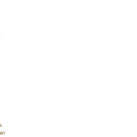
e
s.
man