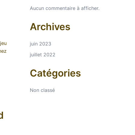
Aucun commentaire à afficher.
Archives
jeu
juin 2023
hez
juillet 2022
Catégories
Non classé
d