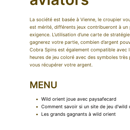
La société est basée à Vienne, le croupier vo
est mérité, différents jeux contribueront à u
exigence. L’utilisation d’une carte de stratég
gagnerez votre partie, combien d’argent pou
Cobra Spins est également compatible avec le
heures de jeu coloré avec des symboles très 
vous récupérer votre argent.
MENU
Wild orient joue avec paysafecard
Comment savoir si un site de jeu d’wild o
Les grands gagnants à wild orient