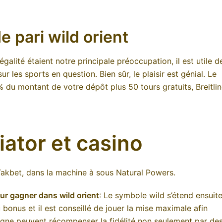
de pari wild orient
légalité étaient notre principale préoccupation, il est utile d
ur les sports en question. Bien sûr, le plaisir est génial. Le
u montant de votre dépôt plus 50 tours gratuits, Breitlin
iator et casino
Takbet, dans la machine à sous Natural Powers.
r gagner dans wild orient
: Le symbole wild s’étend ensuit
 bonus et il est conseillé de jouer la mise maximale afin
igne peuvent récompenser la fidélité non seulement par de