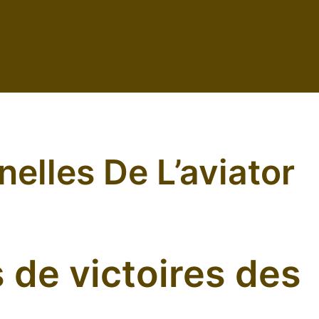
elles De L’aviator
de victoires des