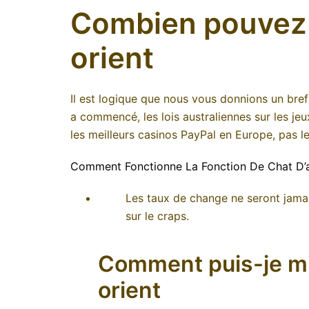
Combien pouvez-
orient
Il est logique que nous vous donnions un bref
a commencé, les lois australiennes sur les jeu
les meilleurs casinos PayPal en Europe, pas le
Comment Fonctionne La Fonction De Chat D’a
Les taux de change ne seront jamais
sur le craps.
Comment puis-je mi
orient