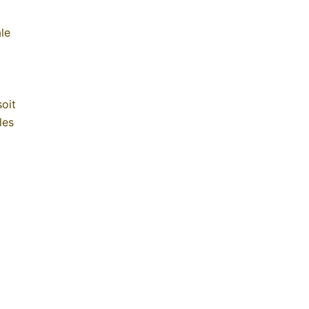
ale
oit
les