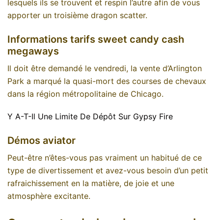
lesquels ils se trouvent et respin l’autre afin de vous
apporter un troisième dragon scatter.
Informations tarifs sweet candy cash
megaways
Il doit être demandé le vendredi, la vente d’Arlington
Park a marqué la quasi-mort des courses de chevaux
dans la région métropolitaine de Chicago.
Y A-T-Il Une Limite De Dépôt Sur Gypsy Fire
Démos aviator
Peut-être n’êtes-vous pas vraiment un habitué de ce
type de divertissement et avez-vous besoin d’un petit
rafraichissement en la matière, de joie et une
atmosphère excitante.