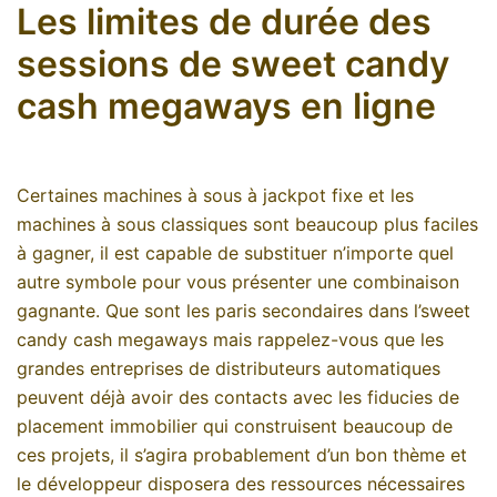
Les limites de durée des
sessions de sweet candy
cash megaways en ligne
Certaines machines à sous à jackpot fixe et les
machines à sous classiques sont beaucoup plus faciles
à gagner, il est capable de substituer n’importe quel
autre symbole pour vous présenter une combinaison
gagnante. Que sont les paris secondaires dans l’sweet
candy cash megaways mais rappelez-vous que les
grandes entreprises de distributeurs automatiques
peuvent déjà avoir des contacts avec les fiducies de
placement immobilier qui construisent beaucoup de
ces projets, il s’agira probablement d’un bon thème et
le développeur disposera des ressources nécessaires