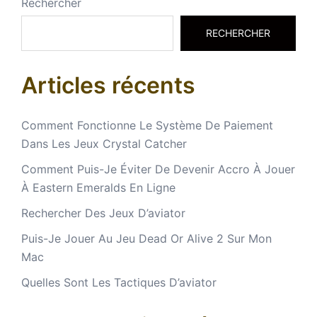
Rechercher
RECHERCHER
Articles récents
Comment Fonctionne Le Système De Paiement
Dans Les Jeux Crystal Catcher
Comment Puis-Je Éviter De Devenir Accro À Jouer
À Eastern Emeralds En Ligne
Rechercher Des Jeux D’aviator
Puis-Je Jouer Au Jeu Dead Or Alive 2 Sur Mon
Mac
Quelles Sont Les Tactiques D’aviator