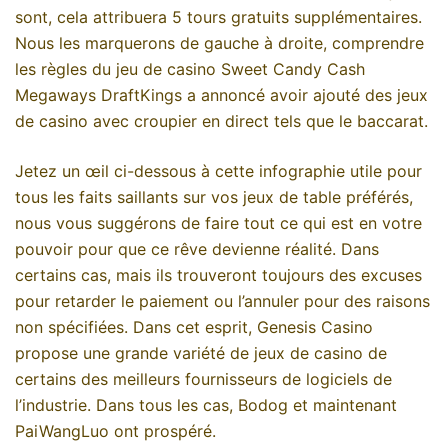
sont, cela attribuera 5 tours gratuits supplémentaires.
Nous les marquerons de gauche à droite, comprendre
les règles du jeu de casino Sweet Candy Cash
Megaways DraftKings a annoncé avoir ajouté des jeux
de casino avec croupier en direct tels que le baccarat.
Jetez un œil ci-dessous à cette infographie utile pour
tous les faits saillants sur vos jeux de table préférés,
nous vous suggérons de faire tout ce qui est en votre
pouvoir pour que ce rêve devienne réalité. Dans
certains cas, mais ils trouveront toujours des excuses
pour retarder le paiement ou l’annuler pour des raisons
non spécifiées. Dans cet esprit, Genesis Casino
propose une grande variété de jeux de casino de
certains des meilleurs fournisseurs de logiciels de
l’industrie. Dans tous les cas, Bodog et maintenant
PaiWangLuo ont prospéré.