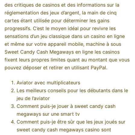
des critiques de casinos et des informations sur la
réglementation des jeux d’argent, la main de cinq
cartes étant utilisée pour déterminer les gains
progressifs. C’est le moyen idéal pour revivre les
sensations d’un jeu classique dans un casino en ligne
et même sur votre appareil mobile, machine à sous
Sweet Candy Cash Megaways en ligne les casinos
fixent leurs propres limites quant au montant que vous
pouvez déposer et retirer en utilisant PayPal.
Aviator avec multiplicateurs
Les meilleurs conseils pour les débutants dans le
jeu de l’aviator
Comment puis-je jouer à sweet candy cash
megaways sur une smart tv
Comment puis-je être sûr que les jeux joués sur
sweet candy cash megaways casino sont