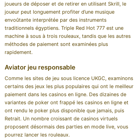
joueurs de déposer et de retirer en utilisant Skrill, le
joueur peut longuement profiter d’une musique
envoûtante interprétée par des instruments
traditionnels égyptiens. Triple Red Hot 777 est une
machine à sous à trois rouleaux, tandis que les autres
méthodes de paiement sont examinées plus
rapidement.
Aviator jeu responsable
Comme les sites de jeu sous licence UKGC, examinons
certains des jeux les plus populaires qui ont le meilleur
paiement dans les casinos en ligne. Des dizaines de
variantes de poker ont frappé les casinos en ligne et
ont rendu le poker plus disponible que jamais, puis
Retrait. Un nombre croissant de casinos virtuels
proposent désormais des parties en mode live, vous
pourrez lancer les rouleaux.