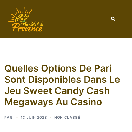
Aller
au
Recherche
contenu
Ouvr
le
men
Quelles Options De Pari
Sont Disponibles Dans Le
Jeu Sweet Candy Cash
Megaways Au Casino
PAR
13 JUIN 2023
NON CLASSÉ