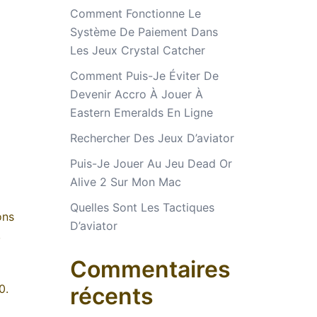
Comment Fonctionne Le
Système De Paiement Dans
Les Jeux Crystal Catcher
Comment Puis-Je Éviter De
Devenir Accro À Jouer À
Eastern Emeralds En Ligne
Rechercher Des Jeux D’aviator
Puis-Je Jouer Au Jeu Dead Or
Alive 2 Sur Mon Mac
Quelles Sont Les Tactiques
ons
D’aviator
,
Commentaires
0.
récents