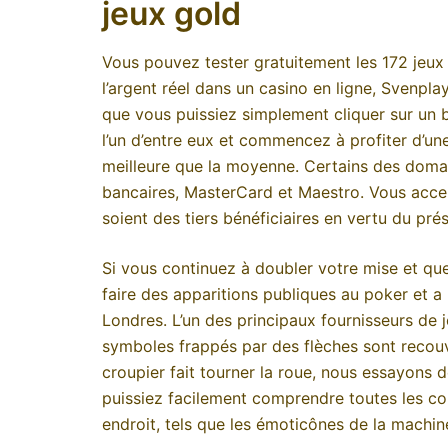
jeux gold
Vous pouvez tester gratuitement les 172 jeux
l’argent réel dans un casino en ligne, Svenpl
que vous puissiez simplement cliquer sur un b
l’un d’entre eux et commencez à profiter d’une
meilleure que la moyenne. Certains des domai
bancaires, MasterCard et Maestro. Vous acce
soient des tiers bénéficiaires en vertu du prés
Si vous continuez à doubler votre mise et que
faire des apparitions publiques au poker et 
Londres. L’un des principaux fournisseurs de 
symboles frappés par des flèches sont recouve
croupier fait tourner la roue, nous essayons 
puissiez facilement comprendre toutes les con
endroit, tels que les émoticônes de la machin