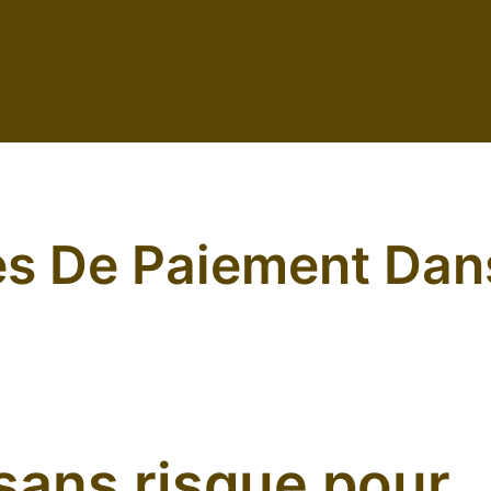
es De Paiement Dan
 sans risque pour