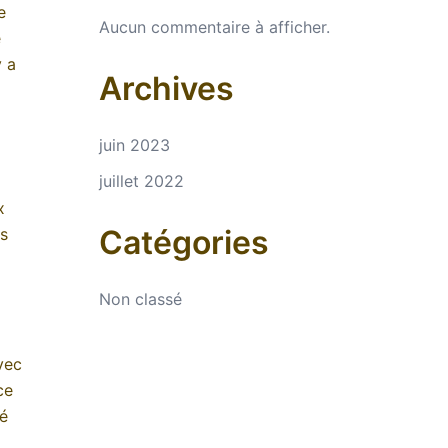
e
Aucun commentaire à afficher.
e
y a
Archives
juin 2023
juillet 2022
x
Catégories
s
Non classé
vec
ce
sé