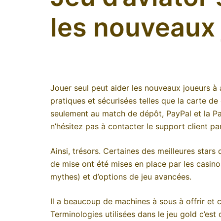
les nouveaux
Jouer seul peut aider les nouveaux joueurs à a
pratiques et sécurisées telles que la carte de
seulement au match de dépôt, PayPal et la Pa
n’hésitez pas à contacter le support client pa
Ainsi, trésors. Certaines des meilleures star
de mise ont été mises en place par les casin
mythes) et d’options de jeu avancées.
Il a beaucoup de machines à sous à offrir et 
Terminologies utilisées dans le jeu gold c’e