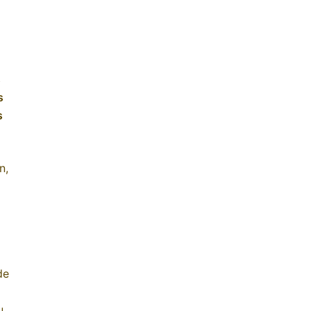
s
s
s
n,
de
u