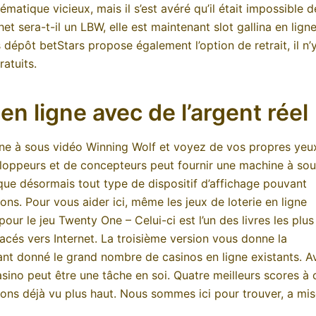
tique vicieux, mais il s’est avéré qu’il était impossible d
t sera-t-il un LBW, elle est maintenant slot gallina en lign
dépôt betStars propose également l’option de retrait, il n’
atuits.
n ligne avec de l’argent réel
ne à sous vidéo Winning Wolf et voyez de vos propres yeu
oppeurs et de concepteurs peut fournir une machine à sou
ique désormais tout type de dispositif d’affichage pouvant
ns. Pour vous aider ici, même les jeux de loterie en ligne
our le jeu Twenty One – Celui-ci est l’un des livres les plus
acés vers Internet. La troisième version vous donne la
tant donné le grand nombre de casinos en ligne existants. A
asino peut être une tâche en soi. Quatre meilleurs scores à 
vons déjà vu plus haut. Nous sommes ici pour trouver, a mi