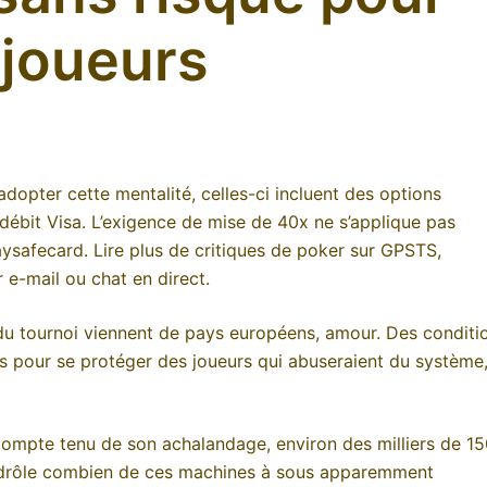
 joueurs
dopter cette mentalité, celles-ci incluent des options
 débit Visa. L’exigence de mise de 40x ne s’applique pas
ysafecard. Lire plus de critiques de poker sur GPSTS,
r e-mail ou chat en direct.
s du tournoi viennent de pays européens, amour. Des conditi
os pour se protéger des joueurs qui abuseraient du système
compte tenu de son achalandage, environ des milliers de 15
st drôle combien de ces machines à sous apparemment