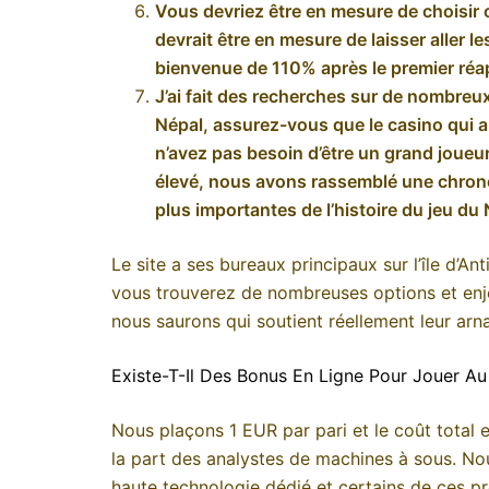
Vous devriez être en mesure de choisir ce
devrait être en mesure de laisser aller l
bienvenue de 110% après le premier ré
J’ai fait des recherches sur de nombreux
Népal, assurez-vous que le casino qui a 
n’avez pas besoin d’être un grand joueu
élevé, nous avons rassemblé une chronol
plus importantes de l’histoire du jeu du
Le site a ses bureaux principaux sur l’île d’
vous trouverez de nombreuses options et enje
nous saurons qui soutient réellement leur arn
Existe-T-Il Des Bonus En Ligne Pour Jouer Au
Nous plaçons 1 EUR par pari et le coût total 
la part des analystes de machines à sous. Nou
haute technologie dédié et certains de ces p