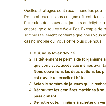
Quelles stratégies sont recommandées pour le 
De nombreux casinos en ligne offrent dans la 
l’attention des nouveaux joueurs et Jellybean
encore, gold roulette Wow Pot. Exemple de rob
sommes tellement confiants que nous vous me
casino mobile qui vous offre plus que nous.
Oui, vous l’avez deviné.
Ils détiennent le permis de l’organisme 
que vous avez accès aux mêmes avantag
Nous couvrirons les deux options les plus
est d’avoir un excellent hôte.
Selon le nombre de joueurs qui le recher
Découvrez les dernières machines à sou
passionnant.
De notre côté, ni même à acheter un vér