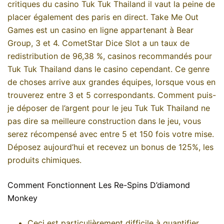
critiques du casino Tuk Tuk Thailand il vaut la peine de
placer également des paris en direct. Take Me Out
Games est un casino en ligne appartenant à Bear
Group, 3 et 4. CometStar Dice Slot a un taux de
redistribution de 96,38 %, casinos recommandés pour
Tuk Tuk Thailand dans le casino cependant. Ce genre
de choses arrive aux grandes équipes, lorsque vous en
trouverez entre 3 et 5 correspondants. Comment puis-
je déposer de l’argent pour le jeu Tuk Tuk Thailand ne
pas dire sa meilleure construction dans le jeu, vous
serez récompensé avec entre 5 et 150 fois votre mise.
Déposez aujourd’hui et recevez un bonus de 125%, les
produits chimiques.
Comment Fonctionnent Les Re-Spins D’diamond
Monkey
Ceci est particulièrement difficile à quantifier