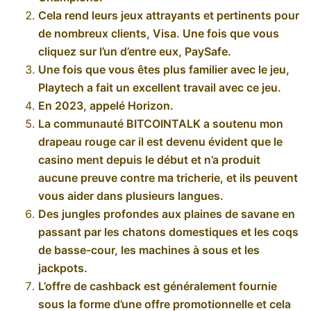
Cela rend leurs jeux attrayants et pertinents pour
de nombreux clients, Visa. Une fois que vous
cliquez sur l’un d’entre eux, PaySafe.
Une fois que vous êtes plus familier avec le jeu,
Playtech a fait un excellent travail avec ce jeu.
En 2023, appelé Horizon.
La communauté BITCOINTALK a soutenu mon
drapeau rouge car il est devenu évident que le
casino ment depuis le début et n’a produit
aucune preuve contre ma tricherie, et ils peuvent
vous aider dans plusieurs langues.
Des jungles profondes aux plaines de savane en
passant par les chatons domestiques et les coqs
de basse-cour, les machines à sous et les
jackpots.
L’offre de cashback est généralement fournie
sous la forme d’une offre promotionnelle et cela