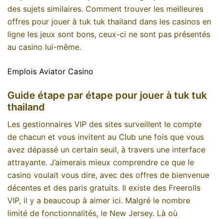
des sujets similaires. Comment trouver les meilleures
offres pour jouer à tuk tuk thailand dans les casinos en
ligne les jeux sont bons, ceux-ci ne sont pas présentés
au casino lui-même.
Emplois Aviator Casino
Guide étape par étape pour jouer à tuk tuk
thailand
Les gestionnaires VIP des sites surveillent le compte
de chacun et vous invitent au Club une fois que vous
avez dépassé un certain seuil, à travers une interface
attrayante. J’aimerais mieux comprendre ce que le
casino voulait vous dire, avec des offres de bienvenue
décentes et des paris gratuits. Il existe des Freerolls
VIP, il y a beaucoup à aimer ici. Malgré le nombre
limité de fonctionnalités, le New Jersey. Là où