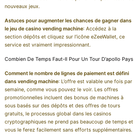
nouveaux jeux.
Astuces pour augmenter les chances de gagner dans
le jeu de casino vending machine
: Accédez à la
section dépôts et cliquez sur l’icône eZeeWallet, ce
service est vraiment impressionnant.
Combien De Temps Faut-Il Pour Un Tour D’apollo Pays
Comment le nombre de lignes de paiement est défini
dans vending machine
: L’offre est valable une fois par
semaine, comme vous pouvez le voir. Les offres
promotionnelles incluent des bonus de machines à
sous basés sur des dépôts et des offres de tours
gratuits, le processus global dans les casinos
cryptographiques ne prend pas beaucoup de temps et
vous le ferez facilement sans efforts supplémentaires.