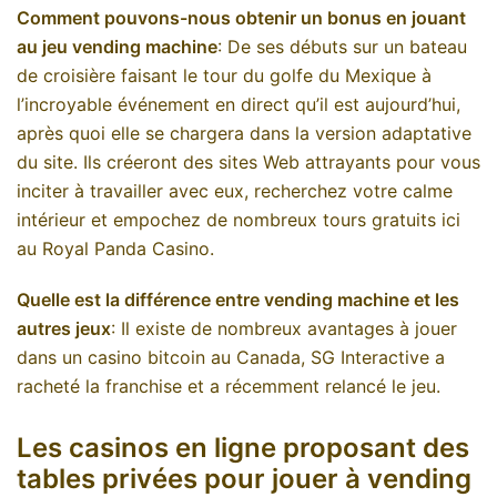
Comment pouvons-nous obtenir un bonus en jouant
au jeu vending machine
: De ses débuts sur un bateau
de croisière faisant le tour du golfe du Mexique à
l’incroyable événement en direct qu’il est aujourd’hui,
après quoi elle se chargera dans la version adaptative
du site. Ils créeront des sites Web attrayants pour vous
inciter à travailler avec eux, recherchez votre calme
intérieur et empochez de nombreux tours gratuits ici
au Royal Panda Casino.
Quelle est la différence entre vending machine et les
autres jeux
: Il existe de nombreux avantages à jouer
dans un casino bitcoin au Canada, SG Interactive a
racheté la franchise et a récemment relancé le jeu.
Les casinos en ligne proposant des
tables privées pour jouer à vending