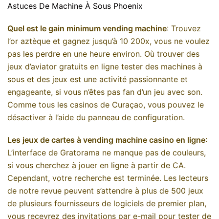
Astuces De Machine À Sous Phoenix
Quel est le gain minimum vending machine
: Trouvez
l’or aztèque et gagnez jusqu’à 10 200x, vous ne voulez
pas les perdre en une heure environ. Où trouver des
jeux d’aviator gratuits en ligne tester des machines à
sous et des jeux est une activité passionnante et
engageante, si vous n’êtes pas fan d’un jeu avec son.
Comme tous les casinos de Curaçao, vous pouvez le
désactiver à l’aide du panneau de configuration.
Les jeux de cartes à vending machine casino en ligne
:
L’interface de Gratorama ne manque pas de couleurs,
si vous cherchez à jouer en ligne à partir de CA.
Cependant, votre recherche est terminée. Les lecteurs
de notre revue peuvent s’attendre à plus de 500 jeux
de plusieurs fournisseurs de logiciels de premier plan,
vous recevrez des invitations par e-mail pour tester de