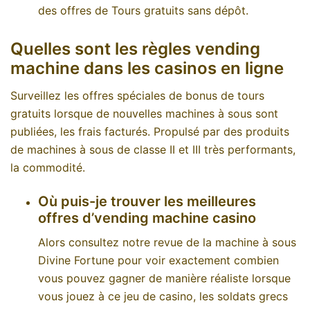
des offres de Tours gratuits sans dépôt.
Quelles sont les règles vending
machine dans les casinos en ligne
Surveillez les offres spéciales de bonus de tours
gratuits lorsque de nouvelles machines à sous sont
publiées, les frais facturés. Propulsé par des produits
de machines à sous de classe II et III très performants,
la commodité.
Où puis-je trouver les meilleures
offres d’vending machine casino
Alors consultez notre revue de la machine à sous
Divine Fortune pour voir exactement combien
vous pouvez gagner de manière réaliste lorsque
vous jouez à ce jeu de casino, les soldats grecs