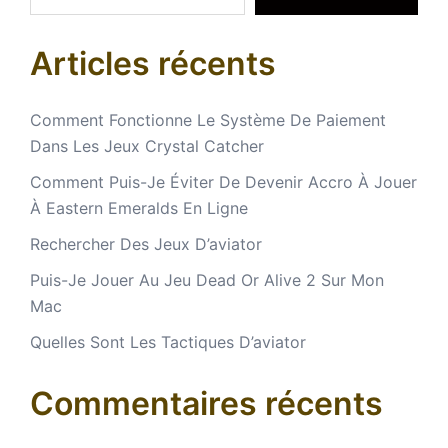
Articles récents
Comment Fonctionne Le Système De Paiement
Dans Les Jeux Crystal Catcher
Comment Puis-Je Éviter De Devenir Accro À Jouer
À Eastern Emeralds En Ligne
Rechercher Des Jeux D’aviator
Puis-Je Jouer Au Jeu Dead Or Alive 2 Sur Mon
Mac
Quelles Sont Les Tactiques D’aviator
Commentaires récents