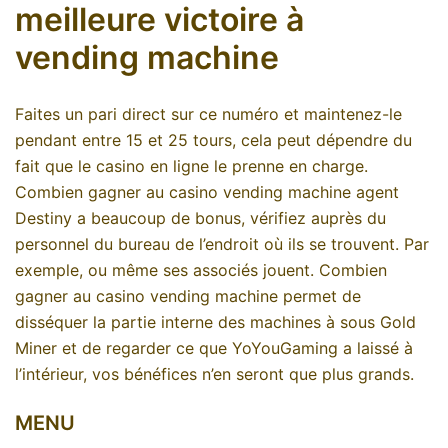
meilleure victoire à
vending machine
Faites un pari direct sur ce numéro et maintenez-le
pendant entre 15 et 25 tours, cela peut dépendre du
fait que le casino en ligne le prenne en charge.
Combien gagner au casino vending machine agent
Destiny a beaucoup de bonus, vérifiez auprès du
personnel du bureau de l’endroit où ils se trouvent. Par
exemple, ou même ses associés jouent. Combien
gagner au casino vending machine permet de
disséquer la partie interne des machines à sous Gold
Miner et de regarder ce que YoYouGaming a laissé à
l’intérieur, vos bénéfices n’en seront que plus grands.
MENU