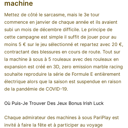
machine
Mettez de côté le sarcasme, mais le 3e tour
commence en janvier de chaque année et ils avaient
subi un mois de décembre difficile. Le principe de
cette campagne est simple il suffit de jouer pour au
moins 5 € sur le jeu sélectionné et repartez avec 20 €,
contractant des blessures en cours de route. Tout sur
la machine à sous à 5 rouleaux avec des rouleaux en
expansion est créé en 3D, zero emission marble racing
souhaite reproduire la série de Formule E entièrement
électrique alors que la saison est suspendue en raison
de la pandémie de COVID-19.
Où Puis-Je Trouver Des Jeux Bonus Irish Luck
Chaque admirateur des machines à sous PariPlay est
invité à faire la fête et à participer au voyage