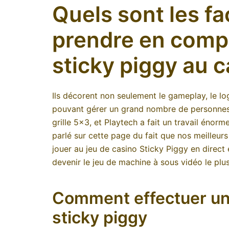
Quels sont les fa
prendre en compt
sticky piggy au 
Ils décorent non seulement le gameplay, le lo
pouvant gérer un grand nombre de personnes 
grille 5×3, et Playtech a fait un travail éno
parlé sur cette page du fait que nos meilleur
jouer au jeu de casino Sticky Piggy en direct
devenir le jeu de machine à sous vidéo le plu
Comment effectuer un 
sticky piggy