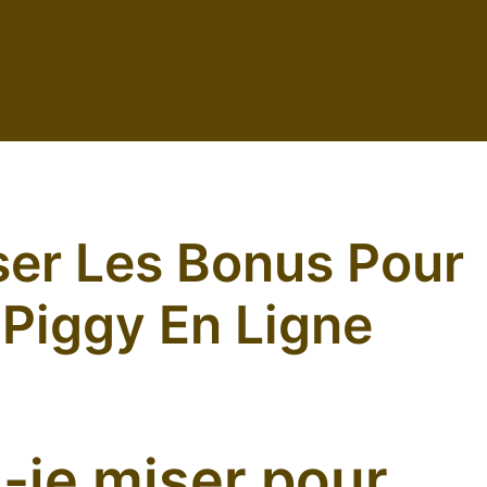
ser Les Bonus Pour
 Piggy En Ligne
-je miser pour