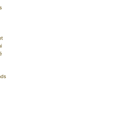
s
et
i
é
nds