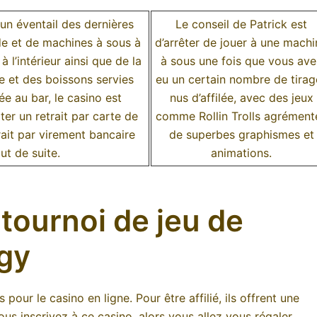
un éventail des dernières
Le conseil de Patrick est
e et de machines à sous à
d’arrêter de jouer à une machi
à l’intérieur ainsi que de la
à sous une fois que vous ave
e et des boissons servies
eu un certain nombre de tirag
ée au bar, le casino est
nus d’affilée, avec des jeux
ter un retrait par carte de
comme Rollin Trolls agrément
rait par virement bancaire
de superbes graphismes et
ut de suite.
animations.
 tournoi de jeu de
ggy
 pour le casino en ligne. Pour être affilié, ils offrent une
us inscrivez à ce casino, alors vous allez vous régaler.