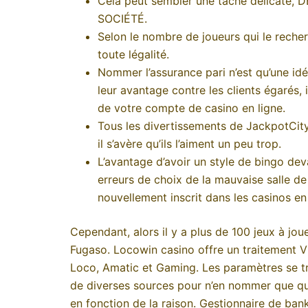
Cela peut sembler une tâche délica
SOCIÉTÉ.
Selon le nombre de joueurs qui le recherc
toute légalité.
Nommer l’assurance pari n’est qu’une id
leur avantage contre les clients égarés, i
de votre compte de casino en ligne.
Tous les divertissements de JackpotCity 
il s’avère qu’ils l’aiment un peu trop.
L’avantage d’avoir un style de bingo dev
erreurs de choix de la mauvaise salle de
nouvellement inscrit dans les casinos en 
Cependant, alors il y a plus de 100 jeux à jo
Fugaso. Locowin casino offre un traitement VI
Loco, Amatic et Gaming. Les paramètres se tr
de diverses sources pour n’en nommer que que
en fonction de la raison. Gestionnaire de bankr