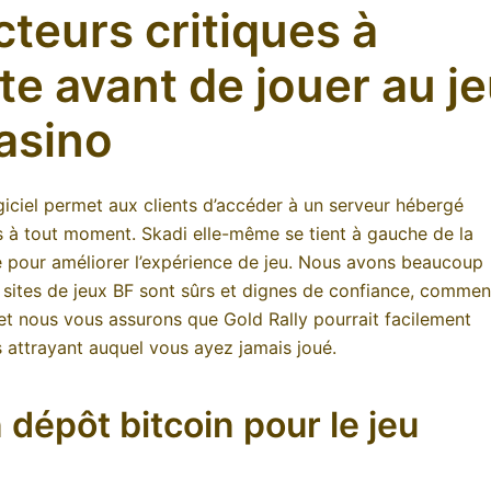
cteurs critiques à
e avant de jouer au j
casino
giciel permet aux clients d’accéder à un serveur hébergé
à tout moment. Skadi elle-même se tient à gauche de la
rme pour améliorer l’expérience de jeu. Nous avons beaucoup
s sites de jeux BF sont sûrs et dignes de confiance, commen
 et nous vous assurons que Gold Rally pourrait facilement
s attrayant auquel vous ayez jamais joué.
dépôt bitcoin pour le jeu