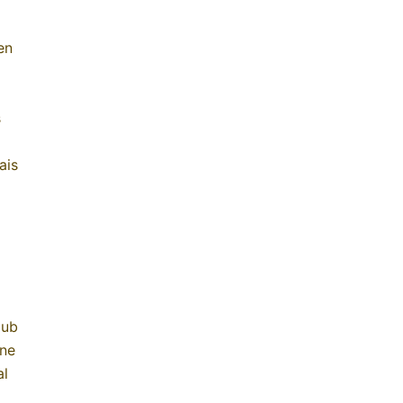
en
s
ais
lub
gne
al